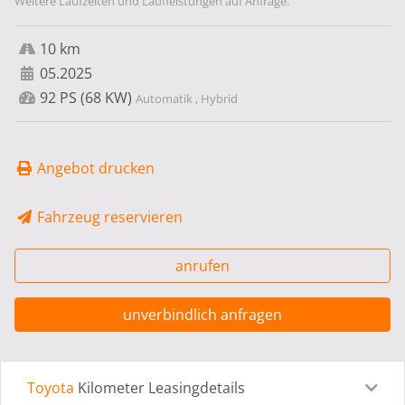
Weitere Laufzeiten und Laufleistungen auf Anfrage.
10 km
05.2025
92 PS (68 KW)
Automatik , Hybrid
Angebot drucken
Fahrzeug reservieren
anrufen
unverbindlich anfragen
Toyota
Kilometer Leasingdetails
Leasingdetails
Fahrzeugdetails
Ausstattung
Bes