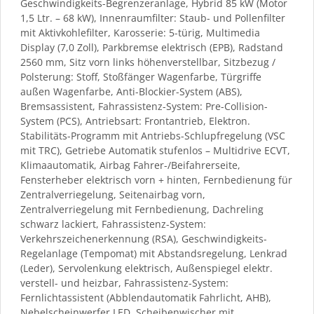
Geschwindigkeits-Begrenzeranlage, Hybrid 85 kW (Motor
1,5 Ltr. – 68 kW), Innenraumfilter: Staub- und Pollenfilter
mit Aktivkohlefilter, Karosserie: 5-türig, Multimedia
Display (7,0 Zoll), Parkbremse elektrisch (EPB), Radstand
2560 mm, Sitz vorn links höhenverstellbar, Sitzbezug /
Polsterung: Stoff, Stoßfänger Wagenfarbe, Türgriffe
außen Wagenfarbe, Anti-Blockier-System (ABS),
Bremsassistent, Fahrassistenz-System: Pre-Collision-
System (PCS), Antriebsart: Frontantrieb, Elektron.
Stabilitäts-Programm mit Antriebs-Schlupfregelung (VSC
mit TRC), Getriebe Automatik stufenlos – Multidrive ECVT,
Klimaautomatik, Airbag Fahrer-/Beifahrerseite,
Fensterheber elektrisch vorn + hinten, Fernbedienung für
Zentralverriegelung, Seitenairbag vorn,
Zentralverriegelung mit Fernbedienung, Dachreling
schwarz lackiert, Fahrassistenz-System:
Verkehrszeichenerkennung (RSA), Geschwindigkeits-
Regelanlage (Tempomat) mit Abstandsregelung, Lenkrad
(Leder), Servolenkung elektrisch, Außenspiegel elektr.
verstell- und heizbar, Fahrassistenz-System:
Fernlichtassistent (Abblendautomatik Fahrlicht, AHB),
Nebelscheinwerfer LED, Scheibenwischer mit