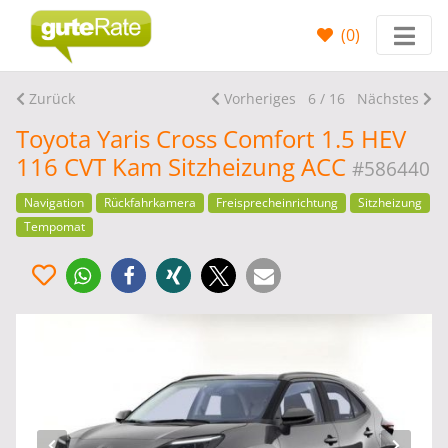
(
0
)
Zurück
Vorheriges
6 / 16
Nächstes
Toyota Yaris Cross Comfort 1.5 HEV
116 CVT Kam Sitzheizung ACC
#586440
Navigation
Rückfahrkamera
Freisprecheinrichtung
Sitzheizung
Tempomat