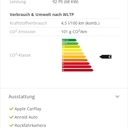
Leistung
92 PS (68 KW)
Verbrauch & Umwelt nach WLTP
Kraftstoffverbrauch
4,5 l/100 km (komb.)
2
2
CO
-Emission
101 g CO
/km
2
CO
-Klasse
Ausstattung
Apple CarPlay
Anroid Auto
Rückfahrkamera