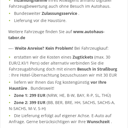
Inzahlungnahme
Ihres Altwagens anhand digitaler
Fahrzeugbewertung auch ohne Besuch im Autohaus.
Bundesweiter
Zulassungsservice
.
Lieferung vor die Haustüre.
Weitere Fahrzeuge finden Sie auf
www.autohaus-
tabor.de
—-
Weite Anreise? Kein Problem!
Bei Fahrzeugkauf:
erstatten wir die Kosten eines
Zugtickets
(max. 30
EUR/2.Kl/1 Pers) oder alternativ verbinden Sie die
Fahrzeugabholung doch mit einem
Besuch in Straßburg
: Ihre Hotel-Übernachtung bezuschussen wir mit 30 EUR
liefern wir Ihnen das Fzg kostengünstig
vor Ihre
Haustüre
. Bundesweit!
Zone 1: 299 EUR
(NRW, HE, B-W, BAY, R-P, SL, THÜ)
Zone 2: 399 EUR
(BB, BER, BRE, HH, SACHS, SACHS-A,
N-SACHS, M-V, S-H)
Die Lieferung erfolgt auf eigener Achse. E-Auto auf
Anfrage. Gerne berücksichtigen wir Ihre
Wunschzeit
.