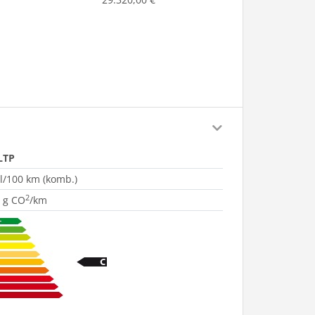
LTP
 l/100 km (komb.)
2
 g CO
/km