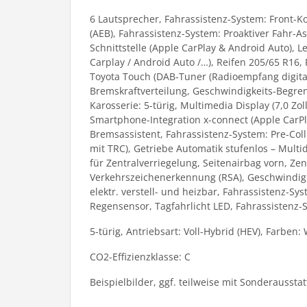
6 Lautsprecher, Fahrassistenz-System: Front-K
(AEB), Fahrassistenz-System: Proaktiver Fahr-A
Schnittstelle (Apple CarPlay & Android Auto),
Carplay / Android Auto /…), Reifen 205/65 R16
Toyota Touch (DAB-Tuner (Radioempfang digital) 
Bremskraftverteilung, Geschwindigkeits-Begrenze
Karosserie: 5-türig, Multimedia Display (7,0 Zol
Smartphone-Integration x-connect (Apple CarPl
Bremsassistent, Fahrassistenz-System: Pre-Coll
mit TRC), Getriebe Automatik stufenlos – Multi
für Zentralverriegelung, Seitenairbag vorn, Ze
Verkehrszeichenerkennung (RSA), Geschwindigk
elektr. verstell- und heizbar, Fahrassistenz-S
Regensensor, Tagfahrlicht LED, Fahrassistenz-
5-türig, Antriebsart: Voll-Hybrid (HEV), Farben:
CO2-Effizienzklasse: C
Beispielbilder, ggf. teilweise mit Sonderaussta