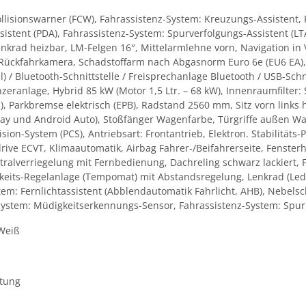
ollisionswarner (FCW), Fahrassistenz-System: Kreuzungs-Assistent,
ssistent (PDA), Fahrassistenz-System: Spurverfolgungs-Assistent (
 Lenkrad heizbar, LM-Felgen 16″, Mittelarmlehne vorn, Navigation 
, Rückfahrkamera, Schadstoffarm nach Abgasnorm Euro 6e (EU6 EA)
/ Bluetooth-Schnittstelle / Freisprechanlage Bluetooth / USB-Schni
ranlage, Hybrid 85 kW (Motor 1,5 Ltr. – 68 kW), Innenraumfilter: St
l), Parkbremse elektrisch (EPB), Radstand 2560 mm, Sitz vorn links h
ay und Android Auto), Stoßfänger Wagenfarbe, Türgriffe außen Wag
ision-System (PCS), Antriebsart: Frontantrieb, Elektron. Stabilitä
drive ECVT, Klimaautomatik, Airbag Fahrer-/Beifahrerseite, Fenster
ntralverriegelung mit Fernbedienung, Dachreling schwarz lackiert, 
eits-Regelanlage (Tempomat) mit Abstandsregelung, Lenkrad (Lede
ystem: Fernlichtassistent (Abblendautomatik Fahrlicht, AHB), Nebel
System: Müdigkeitserkennungs-Sensor, Fahrassistenz-System: Spurh
 Weiß
ttung