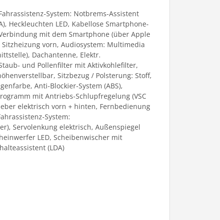
 Fahrassistenz-System: Notbrems-Assistent
LTA), Heckleuchten LED, Kabellose Smartphone-
in Verbindung mit dem Smartphone (über Apple
, Sitzheizung vorn, Audiosystem: Multimedia
ttstelle), Dachantenne, Elektr.
aub- und Pollenfilter mit Aktivkohlefilter,
öhenverstellbar, Sitzbezug / Polsterung: Stoff,
enfarbe, Anti-Blockier-System (ABS),
ts-Programm mit Antriebs-Schlupfregelung (VSC
heber elektrisch vorn + hinten, Fernbedienung
Fahrassistenz-System:
r), Servolenkung elektrisch, Außenspiegel
scheinwerfer LED, Scheibenwischer mit
alteassistent (LDA)