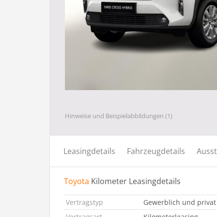
Hinweise und Beispielabbildungen (1)
Leasingdetails
Fahrzeugdetails
Ausst
Toyota
Kilometer Leasingdetails
Vertragstyp
Gewerblich und privat
Vertragsart
Kilometerleasing