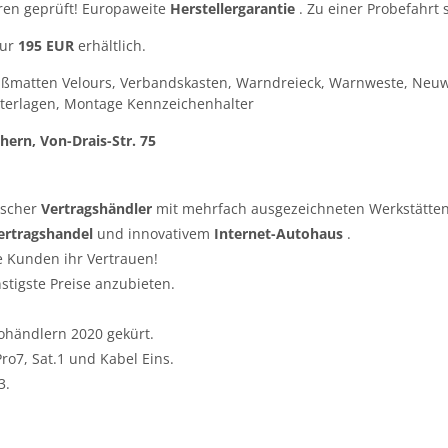
ren geprüft! Europaweite
Herstellergarantie
. Zu einer Probefahrt 
nur
195 EUR
erhältlich.
ußmatten Velours, Verbandskasten, Warndreieck, Warnweste, Neuw
terlagen, Montage Kennzeichenhalter
hern, Von-Drais-Str. 75
tscher
Vertragshändler
mit mehrfach ausgezeichneten Werkstätten
ertragshandel
und innovativem
Internet-Autohaus
.
e Kunden ihr Vertrauen!
nstigste Preise anzubieten.
ohändlern 2020 gekürt.
o7, Sat.1 und Kabel Eins.
3.