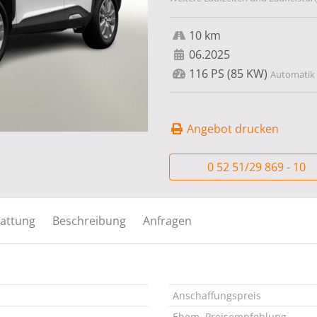
10 km
06.2025
116 PS (85 KW)
Automatik 
Angebot drucken
0 52 51/29 869 - 10
attung
Beschreibung
Anfragen
Anschaffungspreis
Ehem. Preisempfehlung