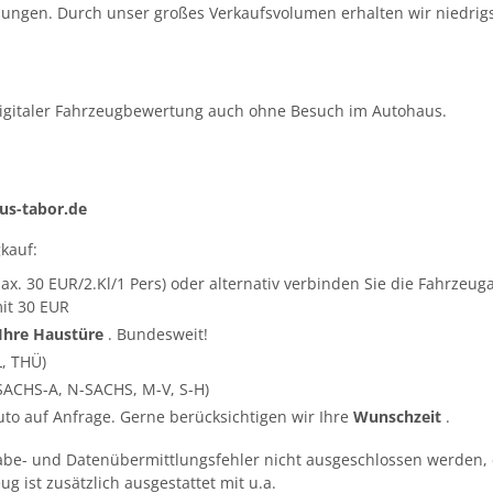
ungen. Durch unser großes Verkaufsvolumen erhalten wir niedrigs
igitaler Fahrzeugbewertung auch ohne Besuch im Autohaus.
s-tabor.de
kauf:
ax. 30 EUR/2.Kl/1 Pers) oder alternativ verbinden Sie die Fahrze
it 30 EUR
 Ihre Haustüre
. Bundesweit!
L, THÜ)
SACHS-A, N-SACHS, M-V, S-H)
Auto auf Anfrage. Gerne berücksichtigen wir Ihre
Wunschzeit
.
abe- und Datenübermittlungsfehler nicht ausgeschlossen werden, 
g ist zusätzlich ausgestattet mit u.a.