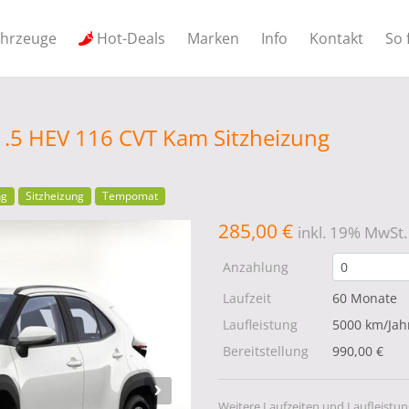
ahrzeuge
Hot-Deals
Marken
Info
Kontakt
So 
 1.5 HEV 116 CVT Kam Sitzheizung
ng
Sitzheizung
Tempomat
285,00 €
inkl. 19% MwSt.
Anzahlung
Laufzeit
60 Monate
Laufleistung
5000 km/Jah
Bereitstellung
990,00 €
Weitere Laufzeiten und Laufleistun