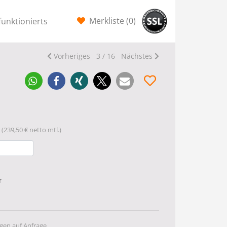
Merkliste (
0
)
funktionierts
Vorheriges
3 / 16
Nächstes
(239,50 € netto mtl.)
r
gen auf Anfrage.