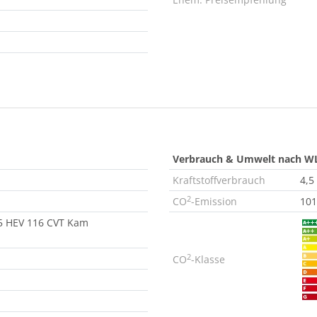
Verbrauch & Umwelt nach W
Kraftstoffverbrauch
4,5
2
CO
-Emission
101
.5 HEV 116 CVT Kam
2
CO
-Klasse