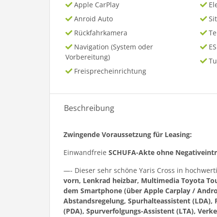
Apple CarPlay
El
Anroid Auto
Si
Rückfahrkamera
T
Navigation (System oder
ES
Vorbereitung)
Tu
Freisprecheinrichtung
Beschreibung
Zwingende Voraussetzung für Leasing:
Einwandfreie
SCHUFA-Akte ohne Negativeint
—- Dieser sehr schöne Yaris Cross in hochwert
vorn, Lenkrad heizbar, Multimedia Toyota Tou
dem Smartphone (über Apple Carplay / Andro
Abstandsregelung, Spurhalteassistent (LDA), 
(PDA), Spurverfolgungs-Assistent (LTA), Ver