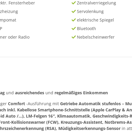
ektr. Fensterheber
Zentralverriegelung
tzheizung
Servolenkung
empomat
elektrische Spiegel
P
Bluetooth
ner oder Radio
Nebelscheinwerfer
rag
und
ausreichendes
und
regelmäßiges
Einkommen
iger
Comfort
-Ausführung mit
Getriebe Automatik stufenlos – Mu
ch inkl. Kabellose Smartphone-Schnittstelle (Apple CarPlay & An
id Auto /…), LM-Felgen 16″, Klimaautomatik, Geschwindigkeits-
Front-Kollisionswarner (FCW), Kreuzungs-Assistent, Notbrems-Ass
kehrszeichenerkennung (RSA), Müdigkeitserkennungs-Sensor
in at