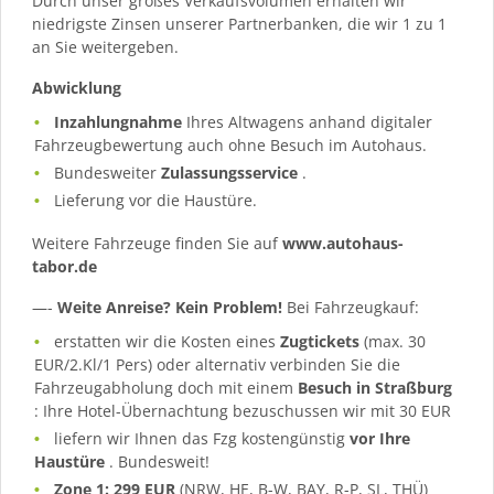
Durch unser großes Verkaufsvolumen erhalten wir
niedrigste Zinsen unserer Partnerbanken, die wir 1 zu 1
an Sie weitergeben.
Abwicklung
Inzahlungnahme
Ihres Altwagens anhand digitaler
Fahrzeugbewertung auch ohne Besuch im Autohaus.
Bundesweiter
Zulassungsservice
.
Lieferung vor die Haustüre.
Weitere Fahrzeuge finden Sie auf
www.autohaus-
tabor.de
—-
Weite Anreise? Kein Problem!
Bei Fahrzeugkauf:
erstatten wir die Kosten eines
Zugtickets
(max. 30
EUR/2.Kl/1 Pers) oder alternativ verbinden Sie die
Fahrzeugabholung doch mit einem
Besuch in Straßburg
: Ihre Hotel-Übernachtung bezuschussen wir mit 30 EUR
liefern wir Ihnen das Fzg kostengünstig
vor Ihre
Haustüre
. Bundesweit!
Zone 1: 299 EUR
(NRW, HE, B-W, BAY, R-P, SL, THÜ)