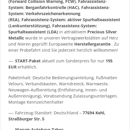
(Forward Collision Warning, FCW), Fahrassistenz-
System: Berganfahrkontrolle (HAC), Fahrassistenz-
System: Verkehrszeichenerkennung
(RSA), Fahrassistenz-System: aktiver Spurhalteassistent
(Lenkunterstützung), Fahrassistenz-System:
Spurhalteassistent (LDA)
in attraktivem
Precious Silver
Metallic
wurde in unseren Vertragswerkstätten auf Herz
und Nieren geprüft! Europaweite
Herstellergarantie
. Zu
einer Probefahrt sind Sie jederzeit herzlich willkommen!
—-
START-Paket
aktuell zum Sonderpreis für nur
195
EUR
erhältlich.
Paketinhalt: Deutsche Bedienungsanleitung, Fußmatten
Velours, Verbandskasten, Warndreieck, Warnweste,
Neuwagen-Aufbereitung (Entfolierung, Innen- und
Außenreinigung), Vorabsendung Zulassungsunterlagen,
Montage Kennzeichenhalter
—- Fahrzeug-Standort: Deutschland –
77694 Kehl,
Straßburger Str. 5
—-
Warum Autohaus Tabor