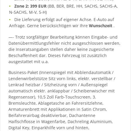
Zone 2: 399 EUR
(BB, BER, BRE, HH, SACHS, SACHS-A,
N-SACHS, M-V, S-H)
Die Lieferung erfolgt auf eigener Achse. E-Auto auf
Anfrage. Gerne berücksichtigen wir Ihre
Wunschzeit
.
—- Trotz sorgfältiger Bearbeitung können Eingabe- und
Datenübermittlungsfehler nicht ausgeschlossen werden,
die Inseratsangaben stellen daher keine zugesicherte
Beschaffenheit dar. Dieses Fahrzeug ist zusätzlich
ausgestattet mit u.a.
Business-Paket (Innenspiegel mit Abblendautomatik /
Lendenwirbelstütze Sitz vorn links, elektr. verstellbar /
Lenkrad heizbar / Sitzheizung vorn / Außenspiegel
automatisch elektr. anklappbar / Scheibenwischer mit
Regensensor), 10,5 Zoll Farb-Touchscreen, 3.
Bremsleuchte, Ablagetasche an Fahrersitzlehne,
Armaturenbrett mit Applikationen in Satin Chrom,
Beifahrerairbag deaktivierbar, Dachantenne
Haifischflosse in Wagenfarbe, Dachreling Aluminium,
Digital Key, Einparkhilfe vorn und hinten,