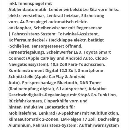
inkl. Innenspiegel mit
Abblendautomatik, Lendenwirbelstütze Sitz vorn links,
elektr. verstellbar, Lenkrad heizbar, Sitzheizung
vorn, Außenspiegel automatisch elektr.
anklappbar, Scheibenwischer mit Regensensor
| Fahrassistenz-System: Totwinkel-Assistent,
Kofferraumdeckel / Heckklappe elektr. betätigt
(Schließen, sensorgesteuert öffnend,
Fernentriegelung), Scheinwerfer LED, Toyota Smart
Connect (Apple CarPlay und Android Auto, Cloud-
Navigationssystem), 10,5 Zoll Farb-Touchscreen,
Kombiinstrument Digital 12,3 Zoll, Smartphone
Schnittstelle (Apple CarPlay & Android
Auto), Freisprechanlage Bluetooth, DAB-Tuner
(Radioempfang digital), 6 Lautsprecher, Adaptive
Geschwindigkeits-Regelanlage mit Stop&Go-Funktion,
Rückfahrkamera, Einparkhilfe vorn und
hinten, Induktive Ladestation für
Mobiltelefone, Lenkrad (3-Speichen) mit Multifunktion,
Klimaautomatik 2-Zonen, LM-Felgen 17 Zoll, Dachreling
Aluminium, Fahrassistenz-System: Auffahrwarnsystem