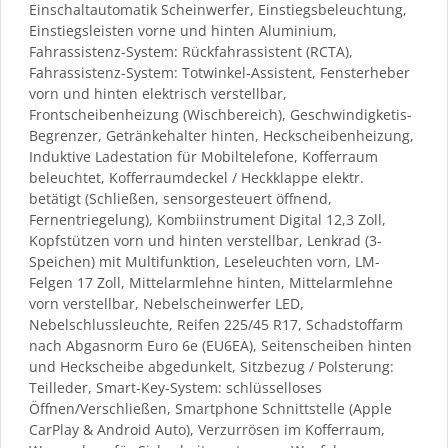
Einschaltautomatik Scheinwerfer, Einstiegsbeleuchtung,
Einstiegsleisten vorne und hinten Aluminium,
Fahrassistenz-System: Rückfahrassistent (RCTA),
Fahrassistenz-System: Totwinkel-Assistent, Fensterheber
vorn und hinten elektrisch verstellbar,
Frontscheibenheizung (Wischbereich), Geschwindigketis-
Begrenzer, Getränkehalter hinten, Heckscheibenheizung,
Induktive Ladestation für Mobiltelefone, Kofferraum
beleuchtet, Kofferraumdeckel / Heckklappe elektr.
betätigt (Schließen, sensorgesteuert öffnend,
Fernentriegelung), Kombiinstrument Digital 12,3 Zoll,
Kopfstützen vorn und hinten verstellbar, Lenkrad (3-
Speichen) mit Multifunktion, Leseleuchten vorn, LM-
Felgen 17 Zoll, Mittelarmlehne hinten, Mittelarmlehne
vorn verstellbar, Nebelscheinwerfer LED,
Nebelschlussleuchte, Reifen 225/45 R17, Schadstoffarm
nach Abgasnorm Euro 6e (EU6EA), Seitenscheiben hinten
und Heckscheibe abgedunkelt, Sitzbezug / Polsterung:
Teilleder, Smart-Key-System: schlüsselloses
Öffnen/Verschließen, Smartphone Schnittstelle (Apple
CarPlay & Android Auto), Verzurrösen im Kofferraum,