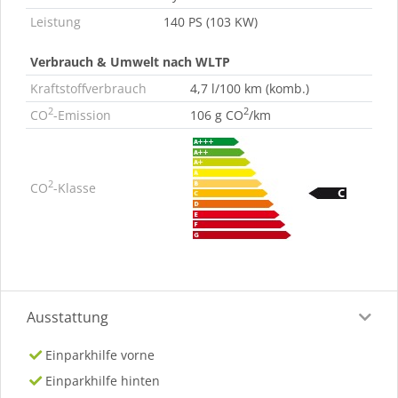
Leistung
140 PS (103 KW)
Verbrauch & Umwelt nach WLTP
Kraftstoffverbrauch
4,7 l/100 km (komb.)
2
2
CO
-Emission
106 g CO
/km
2
CO
-Klasse
Ausstattung
Einparkhilfe vorne
Einparkhilfe hinten