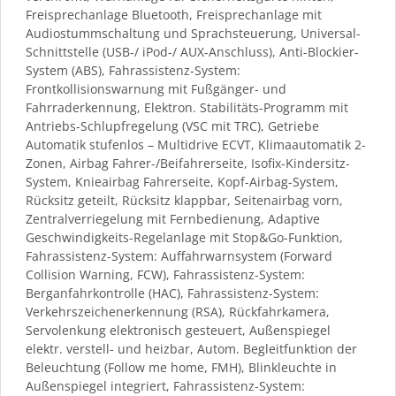
Freisprechanlage Bluetooth, Freisprechanlage mit
Audiostummschaltung und Sprachsteuerung, Universal-
Schnittstelle (USB-/ iPod-/ AUX-Anschluss), Anti-Blockier-
System (ABS), Fahrassistenz-System:
Frontkollisionswarnung mit Fußgänger- und
Fahrraderkennung, Elektron. Stabilitäts-Programm mit
Antriebs-Schlupfregelung (VSC mit TRC), Getriebe
Automatik stufenlos – Multidrive ECVT, Klimaautomatik 2-
Zonen, Airbag Fahrer-/Beifahrerseite, Isofix-Kindersitz-
System, Knieairbag Fahrerseite, Kopf-Airbag-System,
Rücksitz geteilt, Rücksitz klappbar, Seitenairbag vorn,
Zentralverriegelung mit Fernbedienung, Adaptive
Geschwindigkeits-Regelanlage mit Stop&Go-Funktion,
Fahrassistenz-System: Auffahrwarnsystem (Forward
Collision Warning, FCW), Fahrassistenz-System:
Berganfahrkontrolle (HAC), Fahrassistenz-System:
Verkehrszeichenerkennung (RSA), Rückfahrkamera,
Servolenkung elektronisch gesteuert, Außenspiegel
elektr. verstell- und heizbar, Autom. Begleitfunktion der
Beleuchtung (Follow me home, FMH), Blinkleuchte in
Außenspiegel integriert, Fahrassistenz-System: