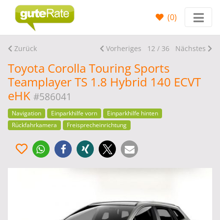
(
0
)
Zurück
Vorheriges
12 / 36
Nächstes
Toyota Corolla Touring Sports
Teamplayer TS 1.8 Hybrid 140 ECVT
eHK
#586041
Navigation
Einparkhilfe vorn
Einparkhilfe hinten
Rückfahrkamera
Freisprecheinrichtung