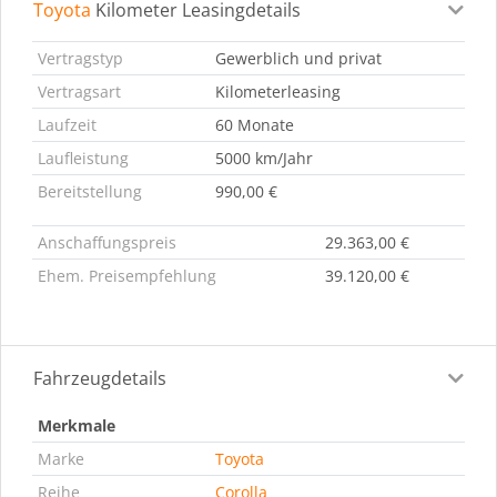
Toyota
Kilometer Leasingdetails
Leasingdetails
Fahrzeugdetails
Ausstattung
Bes
Vertragstyp
Gewerblich und privat
Vertragsart
Kilometerleasing
Laufzeit
60 Monate
Laufleistung
5000 km/Jahr
Bereitstellung
990,00 €
Anschaffungspreis
29.363,00 €
Ehem. Preisempfehlung
39.120,00 €
Fahrzeugdetails
Merkmale
Marke
Toyota
Reihe
Corolla