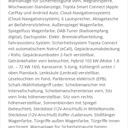
Warnanlage für Sicherheitsgurte vorn, Wegfahrsperre,
Wischwasser-Standanzeige, Toyota Smart Connect (Apple
CarPlay und Android Auto, Cloud-Navigationssystem)
(Cloud-Navigationssystem), 6 Lautsprecher, Ablagetasche
an Beifahrersitzlehne, Außenspiegel Wagenfarbe,
Spiegelfuss Wagenfarbe, DAB-Tuner (Radioempfang
digital), Dachspoiler, Elektr. Bremskraftverteilung,
Fahrassistenz-System: Sicherheitssystem Toyota Connect
mit automatischem Notruf (eCall), Gepäckraumabdeckung
/ Rollo, Gepäckraumboden 2-fach verstellbar,
Getränkehalter vorn beleuchtet, Hybrid 103 kW (Motor 1,8
Ltr. – 72 kW 16V), Karosserie: 5-türig, Kühlergrill unten /
oben Pianolack, Lenksäule (Lenkrad) verstellbar,
Leseleuchten im Fond, Parkbremse elektrisch (EPB),
Schalt-/Wählhebelgriff Leder, Scheibenwischer mit
Intervallschaltung, Scheibenwischerenteiser vorn, Sitz
vorn links höhenverstellbar, Sitz vorn rechts
höhenverstellbar, Sonnenblenden mit Spiegel
(beleuchtet), Steckdose (12V-Anschluß) in Mittelkonsole,
Steckdose (12V-Anschluß) Koffer-/Laderaum, Stoßfänger
Wagenfarbe, Türgriffe außen Wagenfarbe, Türgriffe innen
verchromt, Warnanlage für Sicherheitsgurte hinten,