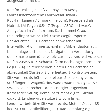
ausgestattet mit u.a.
Komfort-Paket (Schließ-/Startsystem Kessy /
Fahrassistenz-System: Fahrprofilauswahl /
Rückfahrkamera / Einparkhilfe vorn), Reserverad als
Notrad, LM-Felgen 6,5×17 (Propus AERO, schwarz),
Ablagefach im Gepäckraum, Dachhimmel Grau,
Dachreling schwarz, Elektrische Wegfahrsperre,
Heckleuchten LED, Heckscheibenwischer mit
Intervallfunktion, Innenspiegel mit Abblendautomatig,
Klimaanlage, Lichtsensor, Navigation in Verbindung mit
dem Smartphone (über Apple Carplay / Android Auto /…),
Reifen 205/55 R17, Schadstoffarm nach Abgasnorm Euro
6e (EU6EA), Seitenscheiben hinten und Heckscheibe
abgedunkelt (SunSet), Sicherheitsgurt-Kontrollsystem,
Sitz vorn rechts höhenverstellbar, Sitzheizung vorn,
Stoßfänger in Wagenfarbe, Wasserstandanzeige SRA /
SWA, 8 Lautsprecher, Bremsenergierückgewinnung,
Karosserie: 5-türig, Kombiinstrument digital (virtual
cockpit), Lendenwirbelstütze Sitz vorn links,
Lendenwirbelstütze Sitz vorn rechts, Motor 1,0 Ltr. – 85
kW TSI, Otto-Partikelfilter (OPF), Radioempfang digital