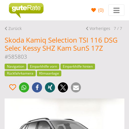
(
0
)
Zurück
Vorheriges
7 / 7
Skoda Kamiq Selection TSI 116 DSG
Selec Kessy SHZ Kam SunS 17Z
#585803
Navigation
Einparkhilfe vorn
Einparkhilfe hinten
Rückfahrkamera
Klimaanlage