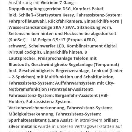
Ausführung mit
Getriebe 7-Gang –
Doppelkupplungsgetriebe DSG, Komfort-Paket
inkl. Schließ-/Startsystem Kessy, Fahrassistenz-System:
Fahrprofilauswahl, Rückfahrkamera, Einparkhilfe vorn |
Wasserstandsanzeige SRA / SWA, Sitzheizung vorn,
Seitenscheiben hinten und Heckscheibe abgedunkelt
(SunSet) | LM-Felgen 6,5×17 (Propus AERO,
schwarz), Scheinwerfer LED, Kombiinstrument digital
(virtual cockpit), Einparkhilfe hinten, 8
Lautsprecher, Freisprechanlage Telefon mit
Bluetooth, Geschwindigkeits-Regelanlage (Tempomat)
inkl. Geschwindigkeits-Begrenzeranlage, Lenkrad (Leder
– 2-Speichen) mit Multifunktion und Schaltfunktion,
Fahrassistenz-System: Auffahrwarnsystem mit City-
Notbremsfunktion (Frontradar-Assistent),
Fahrassistenz-System: Berganfahr-Assistent (Hill-
Holder), Fahrassistenz-System:
Verkehrszeichenerkennung, Fahrassistenz-System:
Müdigkeitserkennung, Fahrassistenz-System:
Spurhalteassistent (Lane Assist)
in attraktivem
brillant
silver metallic
wurde in unseren Vertragswerkstätten auf