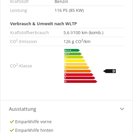
Kraftstoff
Benzin
Leistung
116 PS (85 KW)
Verbrauch & Umwelt nach WLTP
Kraftstoffverbrauch
5,6 l/100 km (komb.)
2
2
CO
-Emission
126 g CO
/km
2
CO
-Klasse
Ausstattung
Einparkhilfe vorne
Einparkhilfe hinten