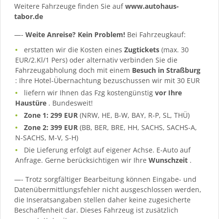
Weitere Fahrzeuge finden Sie auf
www.autohaus-
tabor.de
—-
Weite Anreise? Kein Problem!
Bei Fahrzeugkauf:
erstatten wir die Kosten eines
Zugtickets
(max. 30
EUR/2.Kl/1 Pers) oder alternativ verbinden Sie die
Fahrzeugabholung doch mit einem
Besuch in Straßburg
: Ihre Hotel-Übernachtung bezuschussen wir mit 30 EUR
liefern wir Ihnen das Fzg kostengünstig
vor Ihre
Haustüre
. Bundesweit!
Zone 1: 299 EUR
(NRW, HE, B-W, BAY, R-P, SL, THÜ)
Zone 2: 399 EUR
(BB, BER, BRE, HH, SACHS, SACHS-A,
N-SACHS, M-V, S-H)
Die Lieferung erfolgt auf eigener Achse. E-Auto auf
Anfrage. Gerne berücksichtigen wir Ihre
Wunschzeit
.
—- Trotz sorgfältiger Bearbeitung können Eingabe- und
Datenübermittlungsfehler nicht ausgeschlossen werden,
die Inseratsangaben stellen daher keine zugesicherte
Beschaffenheit dar. Dieses Fahrzeug ist zusätzlich