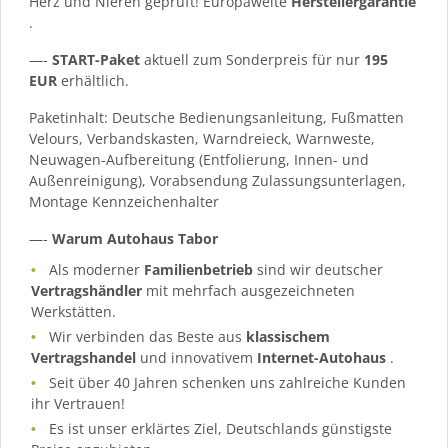
Herz und Nieren geprüft! Europaweite
Herstellergarantie
.
—-
START-Paket
aktuell zum Sonderpreis für nur
195
EUR
erhältlich.
Paketinhalt: Deutsche Bedienungsanleitung, Fußmatten
Velours, Verbandskasten, Warndreieck, Warnweste,
Neuwagen-Aufbereitung (Entfolierung, Innen- und
Außenreinigung), Vorabsendung Zulassungsunterlagen,
Montage Kennzeichenhalter
—-
Warum Autohaus Tabor
Als moderner
Familienbetrieb
sind wir deutscher
Vertragshändler
mit mehrfach ausgezeichneten
Werkstätten.
Wir verbinden das Beste aus
klassischem
Vertragshandel
und innovativem
Internet-Autohaus
.
Seit über 40 Jahren schenken uns zahlreiche Kunden
ihr Vertrauen!
Es ist unser erklärtes Ziel, Deutschlands günstigste