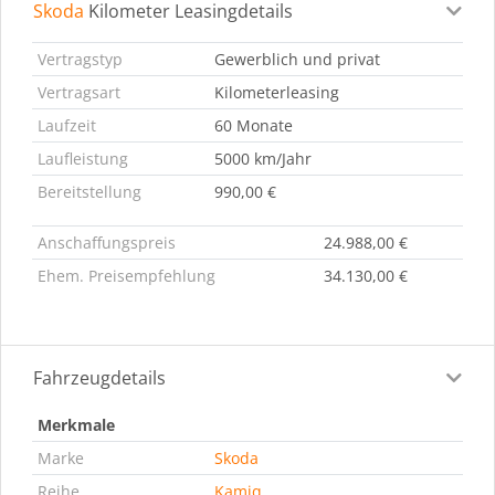
Skoda
Kilometer Leasingdetails
Leasingdetails
Fahrzeugdetails
Ausstattung
Bes
Vertragstyp
Gewerblich und privat
Vertragsart
Kilometerleasing
Laufzeit
60 Monate
Laufleistung
5000 km/Jahr
Bereitstellung
990,00 €
Anschaffungspreis
24.988,00 €
Ehem. Preisempfehlung
34.130,00 €
Fahrzeugdetails
Merkmale
Marke
Skoda
Reihe
Kamiq