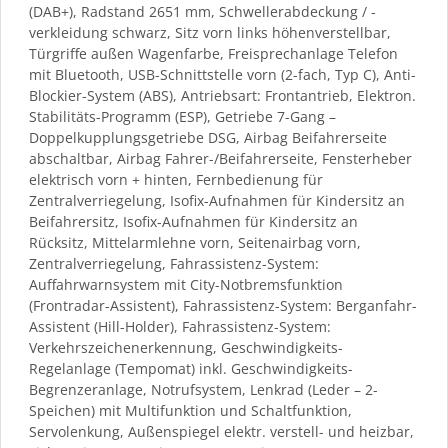
(DAB+), Radstand 2651 mm, Schwellerabdeckung / -
verkleidung schwarz, Sitz vorn links höhenverstellbar,
Türgriffe außen Wagenfarbe, Freisprechanlage Telefon
mit Bluetooth, USB-Schnittstelle vorn (2-fach, Typ C), Anti-
Blockier-System (ABS), Antriebsart: Frontantrieb, Elektron.
Stabilitäts-Programm (ESP), Getriebe 7-Gang –
Doppelkupplungsgetriebe DSG, Airbag Beifahrerseite
abschaltbar, Airbag Fahrer-/Beifahrerseite, Fensterheber
elektrisch vorn + hinten, Fernbedienung für
Zentralverriegelung, Isofix-Aufnahmen für Kindersitz an
Beifahrersitz, Isofix-Aufnahmen für Kindersitz an
Rücksitz, Mittelarmlehne vorn, Seitenairbag vorn,
Zentralverriegelung, Fahrassistenz-System:
Auffahrwarnsystem mit City-Notbremsfunktion
(Frontradar-Assistent), Fahrassistenz-System: Berganfahr-
Assistent (Hill-Holder), Fahrassistenz-System:
Verkehrszeichenerkennung, Geschwindigkeits-
Regelanlage (Tempomat) inkl. Geschwindigkeits-
Begrenzeranlage, Notrufsystem, Lenkrad (Leder – 2-
Speichen) mit Multifunktion und Schaltfunktion,
Servolenkung, Außenspiegel elektr. verstell- und heizbar,