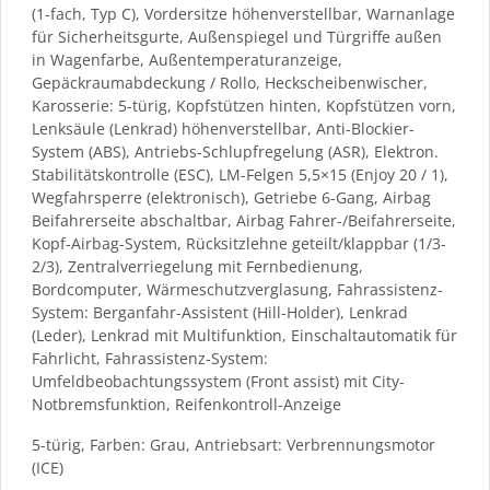
(1-fach, Typ C), Vordersitze höhenverstellbar, Warnanlage
für Sicherheitsgurte, Außenspiegel und Türgriffe außen
in Wagenfarbe, Außentemperaturanzeige,
Gepäckraumabdeckung / Rollo, Heckscheibenwischer,
Karosserie: 5-türig, Kopfstützen hinten, Kopfstützen vorn,
Lenksäule (Lenkrad) höhenverstellbar, Anti-Blockier-
System (ABS), Antriebs-Schlupfregelung (ASR), Elektron.
Stabilitätskontrolle (ESC), LM-Felgen 5,5×15 (Enjoy 20 / 1),
Wegfahrsperre (elektronisch), Getriebe 6-Gang, Airbag
Beifahrerseite abschaltbar, Airbag Fahrer-/Beifahrerseite,
Kopf-Airbag-System, Rücksitzlehne geteilt/klappbar (1/3-
2/3), Zentralverriegelung mit Fernbedienung,
Bordcomputer, Wärmeschutzverglasung, Fahrassistenz-
System: Berganfahr-Assistent (Hill-Holder), Lenkrad
(Leder), Lenkrad mit Multifunktion, Einschaltautomatik für
Fahrlicht, Fahrassistenz-System:
Umfeldbeobachtungssystem (Front assist) mit City-
Notbremsfunktion, Reifenkontroll-Anzeige
5-türig, Farben: Grau, Antriebsart: Verbrennungsmotor
(ICE)