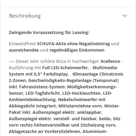
Beschreibung
Zwingende Voraussetzung für Leasing:
Einwandfreie
SCHUFA-Akte ohne Negativeintrag
und
ausreichendes
und
regelmäßiges
Einkommen
—- Dieser sehr schöne Ibiza in hochwertiger
Xcellence
-
Ausführung mit
Full LED-Scheinwerfer,
Multimedia-
System mit 6,5″ Farbdisplay,
Klimaanlage Climatronic
2-Zonen, Geschwindigkeits-Regelanlage (Tempomat)
inkl. Fahrassistenz-System: Müdigkeitserkennungs-
Sensor, LED-Tagfahrlicht, LED-Heckleuchten, LED-
Ambientebeleuchtung, Nebelscheinwerfer mit
Abbiegelicht integriert, Mittelarmlehne vorn, Winter-
Paket inkl. Außenspiegel elektr. anklappbar,
Außenspiegel elektr. verstell- und heizbar, beide, Sitz
vorn rechts höhenverstellbar und Sitzheizung vorn,
Ablagetasche an Vordersitzlehnen, Aluminium-