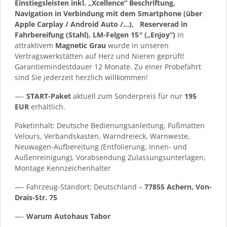
Einstiegsleisten inkl. „Xcellence“ Beschriftung,
Navigation in Verbindung mit dem Smartphone (über
Apple Carplay / Android Auto /…),
Reserverad in
Fahrbereifung (Stahl), LM-Felgen 15″ („Enjoy“)
in
attraktivem
Magnetic Grau
wurde in unseren
Vertragswerkstätten auf Herz und Nieren geprüft!
Garantiemindestdauer 12 Monate. Zu einer Probefahrt
sind Sie jederzeit herzlich willkommen!
—-
START-Paket
aktuell zum Sonderpreis für nur
195
EUR
erhältlich.
Paketinhalt: Deutsche Bedienungsanleitung, Fußmatten
Velours, Verbandskasten, Warndreieck, Warnweste,
Neuwagen-Aufbereitung (Entfolierung, Innen- und
Außenreinigung), Vorabsendung Zulassungsunterlagen,
Montage Kennzeichenhalter
—- Fahrzeug-Standort: Deutschland –
77855 Achern, Von-
Drais-Str. 75
—-
Warum Autohaus Tabor