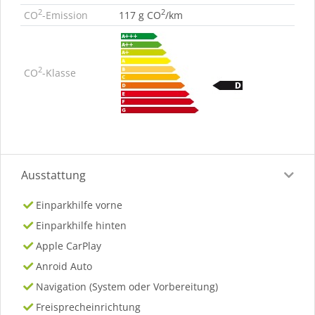
2
2
CO
-Emission
117 g CO
/km
2
CO
-Klasse
Ausstattung
Einparkhilfe vorne
Einparkhilfe hinten
Apple CarPlay
Anroid Auto
Navigation (System oder Vorbereitung)
Freisprecheinrichtung