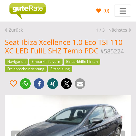
(
0
)
Zurück
1 / 3
Nächstes
Seat Ibiza Xcellence 1.0 Eco TSI 110
XC LED FullL SHZ Temp PDC
#585224
Navigation
Einparkhilfe vorn
Einparkhilfe hinten
Freisprecheinrichtung
Sitzheizung