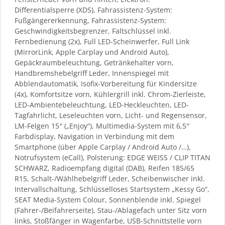
Differentialsperre (XDS), Fahrassistenz-System:
Fußgängererkennung, Fahrassistenz-System:
Geschwindigkeitsbegrenzer, Faltschlüssel inkl.
Fernbedienung (2x), Full LED-Scheinwerfer, Full Link
(MirrorLink, Apple Carplay und Android Auto),
Gepäckraumbeleuchtung, Getränkehalter vorn,
Handbremshebelgriff Leder, Innenspiegel mit
Abblendautomatik, Isofix-Vorbereitung für Kindersitze
(4x), Komfortsitze vorn, Kühlergrill inkl. Chrom-Zierleiste,
LED-Ambientebeleuchtung, LED-Heckleuchten, LED-
Tagfahrlicht, Leseleuchten vorn, Licht- und Regensensor,
LM-Felgen 15″ („Enjoy“), Multimedia-System mit 6,5″
Farbdisplay, Navigation in Verbindung mit dem
Smartphone (über Apple Carplay / Android Auto /…),
Notrufsystem (eCall), Polsterung: EDGE WEISS / CLIP TITAN
SCHWARZ, Radioempfang digital (DAB), Reifen 185/65
R15, Schalt-/Wählhebelgriff Leder, Scheibenwischer inkl.
Intervallschaltung, Schlüsselloses Startsystem „Kessy Go“,
SEAT Media-System Colour, Sonnenblende inkl. Spiegel
(Fahrer-/Beifahrerseite), Stau-/Ablagefach unter Sitz vorn
links, Stoßfänger in Wagenfarbe, USB-Schnittstelle vorn