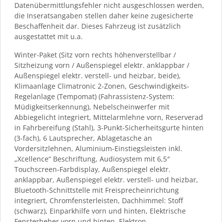
Datenübermittlungsfehler nicht ausgeschlossen werden,
die Inseratsangaben stellen daher keine zugesicherte
Beschaffenheit dar. Dieses Fahrzeug ist zusätzlich
ausgestattet mit u.a.
Winter-Paket (Sitz vorn rechts höhenverstellbar /
Sitzheizung vorn / Außenspiegel elektr. anklappbar /
Außenspiegel elektr. verstell- und heizbar, beide),
Klimaanlage Climatronic 2-Zonen, Geschwindigkeits-
Regelanlage (Tempomat) (Fahrassistenz-System:
Müdigkeitserkennung), Nebelscheinwerfer mit
Abbiegelicht integriert, Mittelarmlehne vorn, Reserverad
in Fahrbereifung (Stahl), 3-Punkt-Sicherheitsgurte hinten
(3-fach), 6 Lautsprecher, Ablagetasche an
Vordersitzlehnen, Aluminium-Einstiegsleisten inkl.
„Xcellence“ Beschriftung, Audiosystem mit 6,5″
Touchscreen-Farbdisplay, Außenspiegel elektr.
anklappbar, Außenspiegel elektr. verstell- und heizbar,
Bluetooth-Schnittstelle mit Freisprecheinrichtung
integriert, Chromfensterleisten, Dachhimmel: Stoff
(schwarz), Einparkhilfe vorn und hinten, Elektrische
Fensterheber vorn und hinten, Elektron.