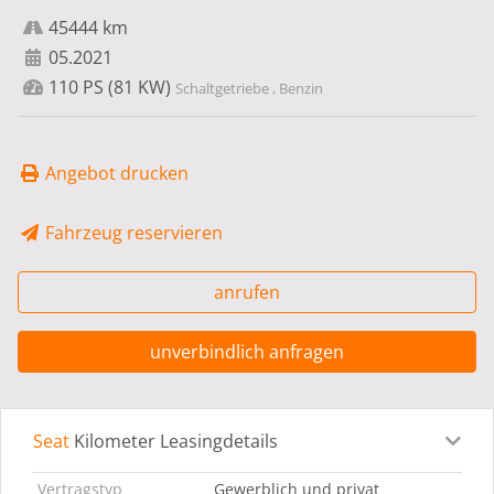
45444 km
05.2021
110 PS (81 KW)
Schaltgetriebe , Benzin
Angebot drucken
Fahrzeug reservieren
anrufen
unverbindlich anfragen
Seat
Kilometer Leasingdetails
Leasingdetails
Fahrzeugdetails
Ausstattung
Bes
Vertragstyp
Gewerblich und privat