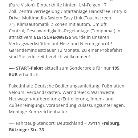
(Pure Vision), Einparkhilfe hinten, LM-Felgen 17
Zoll, Zentralverriegelung / Startanlage Handsfree Entry &
Drive, Multimedia-System Easy Link (Touchscreen
7″), Klimaautomatik 2-Zonen mit autom. Umluft-
Control, Geschwindigkeits-Regelanlage (Tempomat) in
attraktivem
GLETSCHERWEISS
wurde in unseren
Vertragswerkstätten auf Herz und Nieren geprüft!
Garantiemindestdauer 12 Monate. Zu einer Probefahrt
sind Sie jederzeit herzlich willkommen!
—-
START-Paket
aktuell zum Sonderpreis für nur
195
EUR
erhältlich.
Paketinhalt: Deutsche Bedienungsanleitung, Fußmatten
Velours, Verbandskasten, Warndreieck, Warnweste,
Neuwagen-Aufbereitung (Entfolierung, Innen- und
Außenreinigung), Vorabsendung Zulassungsunterlagen,
Montage Kennzeichenhalter
—- Fahrzeug-Standort: Deutschland –
79111 Freiburg,
Bötzinger Str. 33