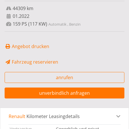
44309 km
01.2022
159 PS (117 KW)
Automatik , Benzin
Angebot drucken
Fahrzeug reservieren
anrufen
unverbindlich anfragen
Renault
Kilometer Leasingdetails
Leasingdetails
Fahrzeugdetails
Ausstattung
Bes
Vertragstyp
Gewerblich und privat