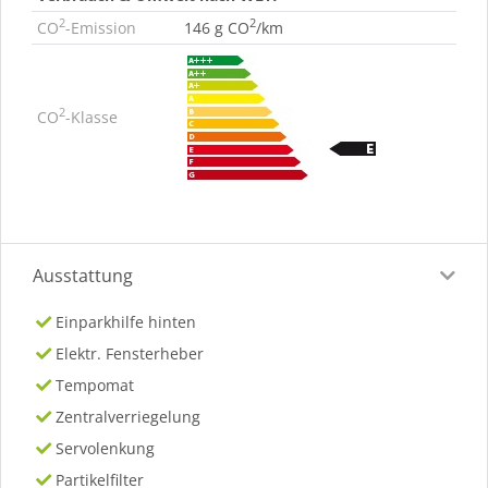
2
2
CO
-Emission
146 g CO
/km
2
CO
-Klasse
Ausstattung
Einparkhilfe hinten
Elektr. Fensterheber
Tempomat
Zentralverriegelung
Servolenkung
Partikelfilter