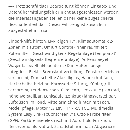
—- Trotz sorgfältiger Bearbeitung können Eingabe- und
Datenübermittlungsfehler nicht ausgeschlossen werden,
die Inseratsangaben stellen daher keine zugesicherte
Beschaffenheit dar. Dieses Fahrzeug ist zusätzlich
ausgestattet mit u.a.
Einparkhilfe hinten, LM-Felgen 17″, Klimaautomatik 2-
Zonen mit autom. Umluft-Control (Innenraumfilter:
Pollenfilter), Geschwindigkeits-Regelanlage (Tempomat)
(Geschwindigkeits-Begrenzeranlage), Außenspiegel
Wagenfarbe, Blinkleuchten LED in Außenspiegel
integriert, Elektr. Bremskraftverteilung, Fensterzierleisten
verchromt, Frontscheibe Akustikglas, Handschuhfach,
Heckscheibe heizbar, Karosserie: 5-türig, Kühlergrill
verchromt, Lendenwirbelstütze vorn, Lenksäule (Lenkrad)
höhenverstellbar, Lenksäule (Lenkrad) längsverstellbar,
Luftdüsen im Fond, Mittelarmlehne hinten mit Fach,
Modellpflege, Motor 1,3 Ltr. – 117 kW TCE, Multimedia-
System Easy Link (Touchscreen 7″), Otto-Partikelfilter
(GPF), Parkbremse elektrisch mit Auto-Hold-Funktion,
Reserverad als Notrad, Schadstoffarm nach Abgasnorm