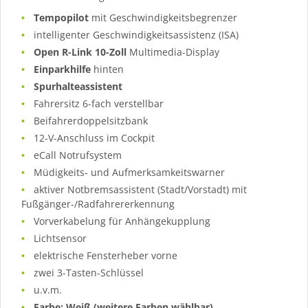
Tempopilot
mit Geschwindigkeitsbegrenzer
intelligenter Geschwindigkeitsassistenz (ISA)
Open R-Link
10-Zoll
Multimedia-Display
Einparkhilfe
hinten
Spurhalteassistent
Fahrersitz 6-fach verstellbar
Beifahrerdoppelsitzbank
12-V-Anschluss im Cockpit
eCall Notrufsystem
Müdigkeits- und Aufmerksamkeitswarner
aktiver Notbremsassistent (Stadt/Vorstadt) mit
Fußgänger-/Radfahrererkennung
Vorverkabelung für Anhängekupplung
Lichtsensor
elektrische Fensterheber vorne
zwei 3-Tasten-Schlüssel
u.v.m.
Farbe: Weiß (weitere Farben wählbar)