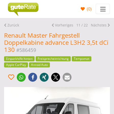
(
0
)
Zurück
Vorheriges
11 / 22
Nächstes
Renault Master Fahrgestell
Doppelkabine advance L3H2 3,5t dCi
130
#586459
Einparkhilfe hinten
Freisprecheinrichtung
Tempomat
Apple CarPlay
Anroid Auto