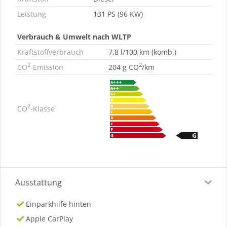
Leistung
131 PS (96 KW)
Verbrauch & Umwelt nach WLTP
Kraftstoffverbrauch
7,8 l/100 km (komb.)
2
2
CO
-Emission
204 g CO
/km
2
CO
-Klasse
Ausstattung
Einparkhilfe hinten
Apple CarPlay