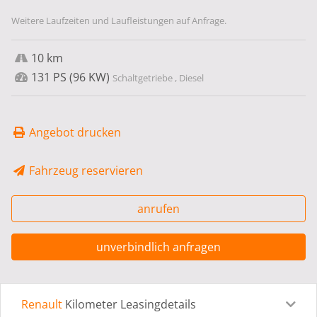
Weitere Laufzeiten und Laufleistungen auf Anfrage.
10 km
131 PS (96 KW)
Schaltgetriebe , Diesel
Angebot drucken
Fahrzeug reservieren
anrufen
unverbindlich anfragen
Renault
Kilometer Leasingdetails
Leasingdetails
Fahrzeugdetails
Ausstattung
Bes