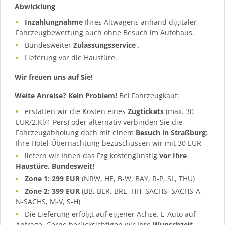
Abwicklung
Inzahlungnahme
Ihres Altwagens anhand digitaler
Fahrzeugbewertung auch ohne Besuch im Autohaus.
Bundesweiter
Zulassungsservice
.
Lieferung vor die Haustüre.
Wir freuen uns auf Sie!
Weite Anreise? Kein Problem!
Bei Fahrzeugkauf:
erstatten wir die Kosten eines
Zugtickets
(max. 30
EUR/2.Kl/1 Pers) oder alternativ verbinden Sie die
Fahrzeugabholung doch mit einem
Besuch in Straßburg:
Ihre Hotel-Übernachtung bezuschussen wir mit 30 EUR
liefern wir Ihnen das Fzg kostengünstig
vor Ihre
Haustüre. Bundesweit!
Zone 1: 299 EUR
(NRW, HE, B-W, BAY, R-P, SL, THÜ)
Zone 2: 399 EUR
(BB, BER, BRE, HH, SACHS, SACHS-A,
N-SACHS, M-V, S-H)
Die Lieferung erfolgt auf eigener Achse. E-Auto auf
Anfrage. Gerne berücksichtigen wir Ihre
Wunschzeit
.