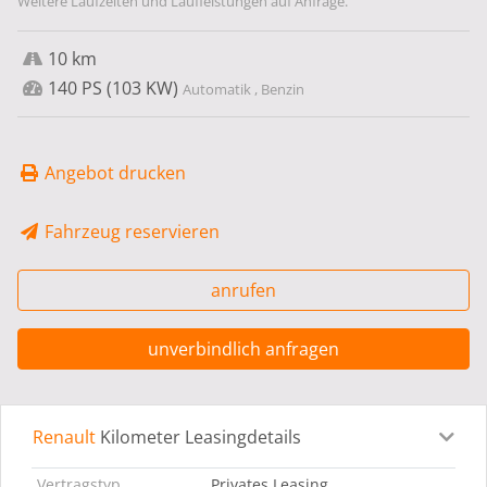
Weitere Laufzeiten und Laufleistungen auf Anfrage.
10 km
140 PS (103 KW)
Automatik , Benzin
Angebot drucken
Fahrzeug reservieren
anrufen
unverbindlich anfragen
Renault
Kilometer Leasingdetails
Leasingdetails
Fahrzeugdetails
Ausstattung
Bes
Vertragstyp
Privates Leasing