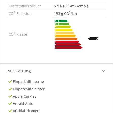
Kraftstoffverbrauch
5,9 l/100 km (komb.)
2
2
CO
-Emission
133 g CO
/km
2
CO
-Klasse
Ausstattung
Einparkhilfe vorne
Einparkhilfe hinten
Apple CarPlay
Anroid Auto
Rückfahrkamera