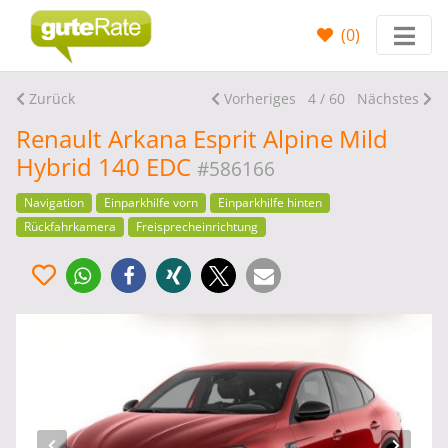
(
0
)
Zurück
Vorheriges
4 / 60
Nächstes
Renault Arkana Esprit Alpine Mild
Hybrid 140 EDC
#586166
Navigation
Einparkhilfe vorn
Einparkhilfe hinten
Rückfahrkamera
Freisprecheinrichtung