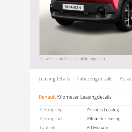
Hinweise und Beispielabbildungen (1)
Leasingdetails
Fahrzeugdetails
Ausst
Renault
Kilometer Leasingdetails
Vertragstyp
Privates Leasing
Vertragsart
Kilometerleasing
Laufzeit
60 Monate