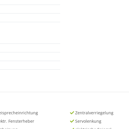
eisprecheinrichtung
Zentralverriegelung
ektr. Fensterheber
Servolenkung