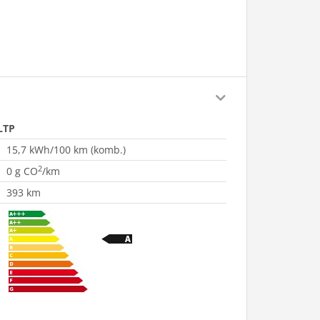
LTP
15,7 kWh/100 km (komb.)
2
0 g CO
/km
393 km