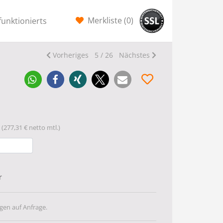
Merkliste (
0
)
funktionierts
Vorheriges
5 / 26
Nächstes
(277,31 € netto mtl.)
r
gen auf Anfrage.