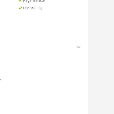
Regensensor
Dachreling
.