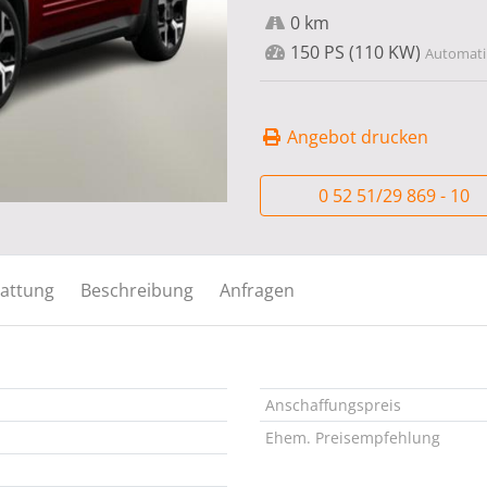
0 km
150 PS (110 KW)
Automatik
Angebot drucken
0 52 51/29 869 - 10
attung
Beschreibung
Anfragen
Anschaffungspreis
Ehem. Preisempfehlung