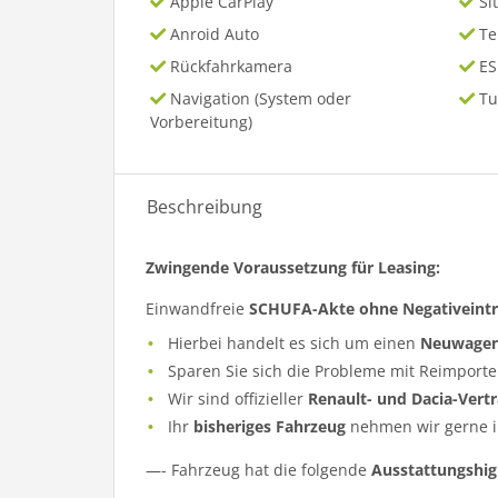
Apple CarPlay
Si
Anroid Auto
T
Rückfahrkamera
ES
Navigation (System oder
Tu
Vorbereitung)
Beschreibung
Zwingende Voraussetzung für Leasing:
Einwandfreie
SCHUFA-Akte ohne Negativeint
Hierbei handelt es sich um einen
Neuwage
Sparen Sie sich die Probleme mit Reimporte
Wir sind offizieller
Renault- und Dacia-Vert
Ihr
bisheriges Fahrzeug
nehmen wir gerne i
—- Fahrzeug hat die folgende
Ausstattungshig