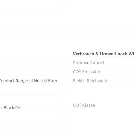
Verbrauch & Umwelt nach W
Stromverbrauch
2
CO
-Emission
Comfort Range el Heckkl Kam
Elektr. Reichweite
2
CO
-Klasse
+ Black Pe