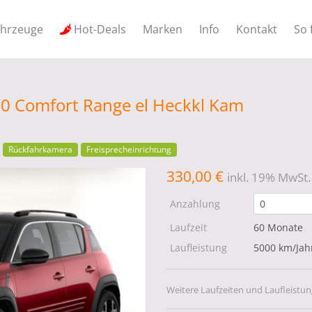
ahrzeuge
Hot-Deals
Marken
Info
Kontakt
So 
0 Comfort Range el Heckkl Kam
Rückfahrkamera
Freisprecheinrichtung
330,00 €
inkl. 19% MwSt.
Anzahlung
Laufzeit
60 Monate
Laufleistung
5000 km/Jah
Weitere Laufzeiten und Laufleistun