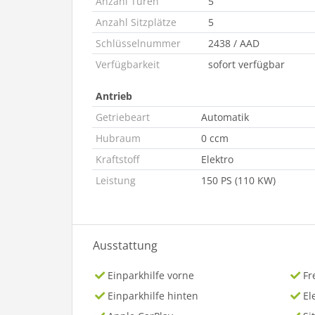
Anzahl Türen
5
Anzahl Sitzplätze
5
Schlüsselnummer
2438 / AAD
Verfügbarkeit
sofort verfügbar
Antrieb
Getriebeart
Automatik
Hubraum
0 ccm
Kraftstoff
Elektro
Leistung
150 PS (110 KW)
Ausstattung
Einparkhilfe vorne
Fr
Einparkhilfe hinten
El