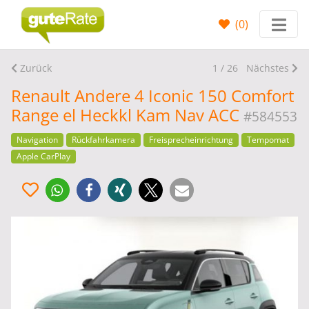
(
0
)
Zurück
1 / 26
Nächstes
Renault Andere 4 Iconic 150 Comfort
Range el Heckkl Kam Nav ACC
#584553
Navigation
Rückfahrkamera
Freisprecheinrichtung
Tempomat
Apple CarPlay