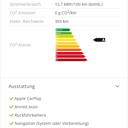
Stromverbrauch
15,7 kWh/100 km (komb.)
2
2
CO
-Emission
0 g CO
/km
Elektr. Reichweite
393 km
2
CO
-Klasse
Ausstattung
Apple CarPlay
Anroid Auto
Rückfahrkamera
Navigation (System oder Vorbereitung)