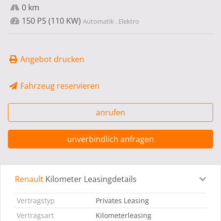
0 km
150 PS (110 KW)
Automatik , Elektro
Angebot drucken
Fahrzeug reservieren
anrufen
unverbindlich anfragen
Renault
Kilometer Leasingdetails
Leasingdetails
Fahrzeugdetails
Ausstattung
Bes
Vertragstyp
Privates Leasing
Vertragsart
Kilometerleasing