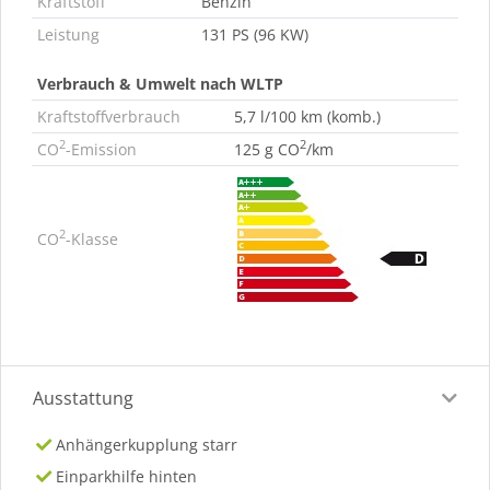
Kraftstoff
Benzin
Leistung
131 PS (96 KW)
Verbrauch & Umwelt nach WLTP
Kraftstoffverbrauch
5,7 l/100 km (komb.)
2
2
CO
-Emission
125 g CO
/km
2
CO
-Klasse
Ausstattung
Anhängerkupplung starr
Einparkhilfe hinten