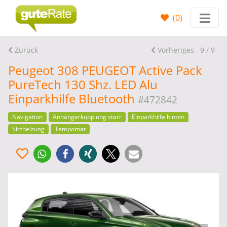
(
0
)
Zurück
Vorheriges
9 / 9
Peugeot 308 PEUGEOT Active Pack
PureTech 130 Shz. LED Alu
Einparkhilfe Bluetooth
#472842
Navigation
Anhängerkupplung starr
Einparkhilfe hinten
Sitzheizung
Tempomat