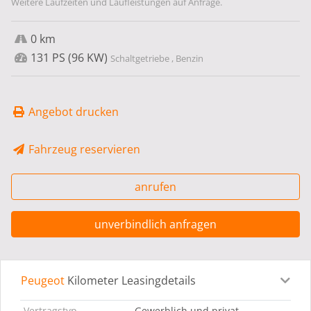
Weitere Laufzeiten und Laufleistungen auf Anfrage.
0 km
131 PS (96 KW)
Schaltgetriebe , Benzin
Angebot drucken
Fahrzeug reservieren
anrufen
unverbindlich anfragen
Peugeot
Kilometer Leasingdetails
Leasingdetails
Fahrzeugdetails
Ausstattung
Bes
Vertragstyp
Gewerblich und privat