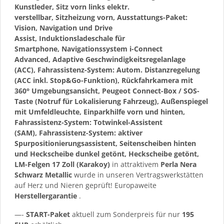
Kunstleder, Sitz vorn links elektr.
verstellbar, Sitzheizung vorn, Ausstattungs-Paket:
Vision, Navigation und Drive
Assist, Induktionsladeschale für
Smartphone, Navigationssystem i-Connect
Advanced, Adaptive Geschwindigkeitsregelanlage
(ACC), Fahrassistenz-System: Autom. Distanzregelung
(ACC inkl. Stop&Go-Funktion), Rückfahrkamera mit
360° Umgebungsansicht, Peugeot Connect-Box / SOS-
Taste (Notruf für Lokalisierung Fahrzeug), Außenspiegel
mit Umfeldleuchte, Einparkhilfe vorn und hinten,
Fahrassistenz-System: Totwinkel-Assistent
(SAM), Fahrassistenz-System: aktiver
Spurpositionierungsassistent, Seitenscheiben hinten
und Heckscheibe dunkel getönt, Heckscheibe getönt,
LM-Felgen 17 Zoll (Karakoy)
in attraktivem
Perla Nera
Schwarz Metallic
wurde in unseren Vertragswerkstätten
auf Herz und Nieren geprüft! Europaweite
Herstellergarantie
.
—-
START-Paket
aktuell zum Sonderpreis für nur
195