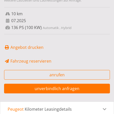
Weitere Laufzeiten und Laufleistungen auf Anfrage.
10 km
07.2025
136 PS (100 KW)
Automatik , Hybrid
Angebot drucken
Fahrzeug reservieren
anrufen
unverbindlich anfragen
Peugeot
Kilometer Leasingdetails
Leasingdetails
Fahrzeugdetails
Ausstattung
Bes