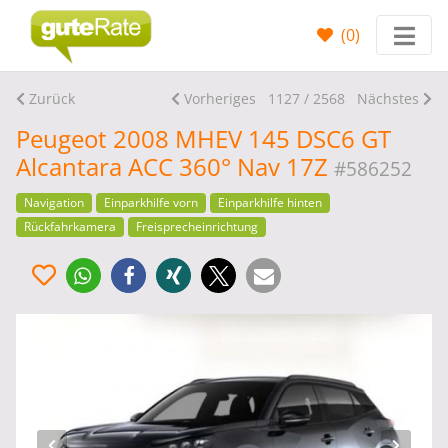
(
0
)
Zurück
Vorheriges
1127 / 2568
Nächstes
Peugeot 2008 MHEV 145 DSC6 GT
Alcantara ACC 360° Nav 17Z
#586252
Navigation
Einparkhilfe vorn
Einparkhilfe hinten
Rückfahrkamera
Freisprecheinrichtung