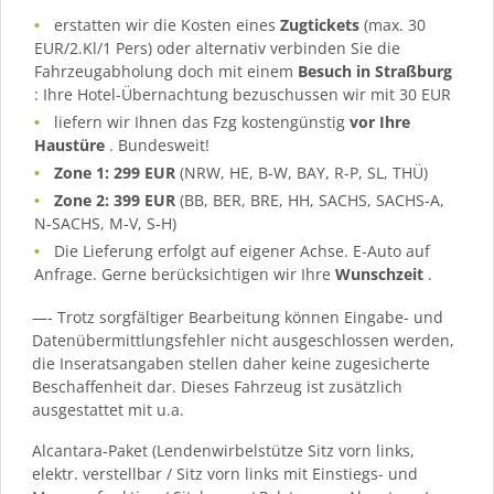
erstatten wir die Kosten eines
Zugtickets
(max. 30
EUR/2.Kl/1 Pers) oder alternativ verbinden Sie die
Fahrzeugabholung doch mit einem
Besuch in Straßburg
: Ihre Hotel-Übernachtung bezuschussen wir mit 30 EUR
liefern wir Ihnen das Fzg kostengünstig
vor Ihre
Haustüre
. Bundesweit!
Zone 1: 299 EUR
(NRW, HE, B-W, BAY, R-P, SL, THÜ)
Zone 2: 399 EUR
(BB, BER, BRE, HH, SACHS, SACHS-A,
N-SACHS, M-V, S-H)
Die Lieferung erfolgt auf eigener Achse. E-Auto auf
Anfrage. Gerne berücksichtigen wir Ihre
Wunschzeit
.
—- Trotz sorgfältiger Bearbeitung können Eingabe- und
Datenübermittlungsfehler nicht ausgeschlossen werden,
die Inseratsangaben stellen daher keine zugesicherte
Beschaffenheit dar. Dieses Fahrzeug ist zusätzlich
ausgestattet mit u.a.
Alcantara-Paket (Lendenwirbelstütze Sitz vorn links,
elektr. verstellbar / Sitz vorn links mit Einstiegs- und