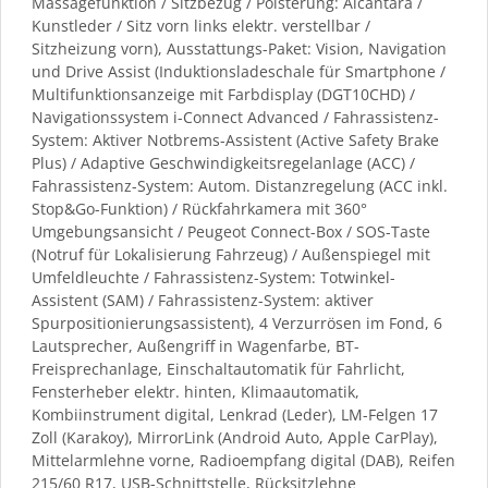
Massagefunktion / Sitzbezug / Polsterung: Alcantara /
Kunstleder / Sitz vorn links elektr. verstellbar /
Sitzheizung vorn), Ausstattungs-Paket: Vision, Navigation
und Drive Assist (Induktionsladeschale für Smartphone /
Multifunktionsanzeige mit Farbdisplay (DGT10CHD) /
Navigationssystem i-Connect Advanced / Fahrassistenz-
System: Aktiver Notbrems-Assistent (Active Safety Brake
Plus) / Adaptive Geschwindigkeitsregelanlage (ACC) /
Fahrassistenz-System: Autom. Distanzregelung (ACC inkl.
Stop&Go-Funktion) / Rückfahrkamera mit 360°
Umgebungsansicht / Peugeot Connect-Box / SOS-Taste
(Notruf für Lokalisierung Fahrzeug) / Außenspiegel mit
Umfeldleuchte / Fahrassistenz-System: Totwinkel-
Assistent (SAM) / Fahrassistenz-System: aktiver
Spurpositionierungsassistent), 4 Verzurrösen im Fond, 6
Lautsprecher, Außengriff in Wagenfarbe, BT-
Freisprechanlage, Einschaltautomatik für Fahrlicht,
Fensterheber elektr. hinten, Klimaautomatik,
Kombiinstrument digital, Lenkrad (Leder), LM-Felgen 17
Zoll (Karakoy), MirrorLink (Android Auto, Apple CarPlay),
Mittelarmlehne vorne, Radioempfang digital (DAB), Reifen
215/60 R17, USB-Schnittstelle, Rücksitzlehne