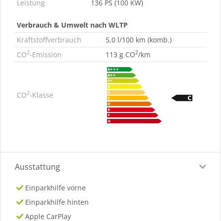
Leistung
136 PS (100 KW)
Verbrauch & Umwelt nach WLTP
Kraftstoffverbrauch
5,0 l/100 km (komb.)
2
2
CO
-Emission
113 g CO
/km
2
CO
-Klasse
Ausstattung
Einparkhilfe vorne
Einparkhilfe hinten
Apple CarPlay