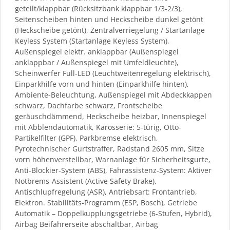
geteilt/klappbar (Rücksitzbank klappbar 1/3-2/3),
Seitenscheiben hinten und Heckscheibe dunkel getönt
(Heckscheibe getönt), Zentralverriegelung / Startanlage
Keyless System (Startanlage Keyless System),
Außenspiegel elektr. anklappbar (Außenspiegel
anklappbar / Außenspiegel mit Umfeldleuchte),
Scheinwerfer Full-LED (Leuchtweitenregelung elektrisch),
Einparkhilfe vorn und hinten (Einparkhilfe hinten),
Ambiente-Beleuchtung, Außenspiegel mit Abdeckkappen
schwarz, Dachfarbe schwarz, Frontscheibe
geräuschdämmend, Heckscheibe heizbar, Innenspiegel
mit Abblendautomatik, Karosserie: 5-türig, Otto-
Partikelfilter (GPF), Parkbremse elektrisch,
Pyrotechnischer Gurtstraffer, Radstand 2605 mm, Sitze
vorn höhenverstellbar, Warnanlage für Sicherheitsgurte,
Anti-Blockier-System (ABS), Fahrassistenz-System: Aktiver
Notbrems-Assistent (Active Safety Brake),
Antischlupfregelung (ASR), Antriebsart: Frontantrieb,
Elektron. Stabilitäts-Programm (ESP, Bosch), Getriebe
Automatik – Doppelkupplungsgetriebe (6-Stufen, Hybrid),
Airbag Beifahrerseite abschaltbar, Airbag