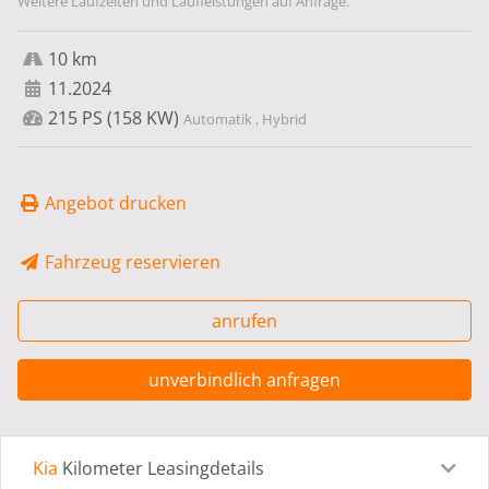
Weitere Laufzeiten und Laufleistungen auf Anfrage.
10 km
11.2024
215 PS (158 KW)
Automatik , Hybrid
Angebot drucken
Fahrzeug reservieren
anrufen
unverbindlich anfragen
Kia
Kilometer Leasingdetails
Leasingdetails
Fahrzeugdetails
Ausstattung
Bes