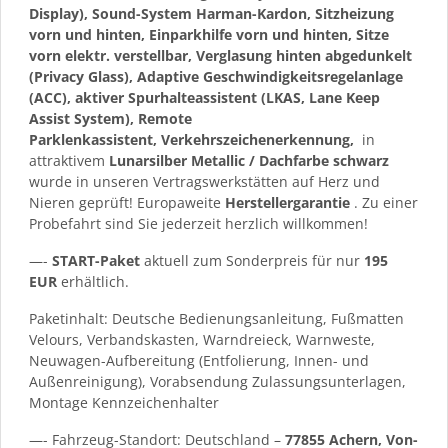
Display), Sound-System Harman-Kardon, Sitzheizung
vorn und hinten, Einparkhilfe vorn und hinten, Sitze
vorn elektr. verstellbar, Verglasung hinten abgedunkelt
(Privacy Glass), Adaptive Geschwindigkeitsregelanlage
(ACC), aktiver Spurhalteassistent (LKAS, Lane Keep
Assist System), Remote
Parklenkassistent, Verkehrszeichenerkennung,
in
attraktivem
Lunarsilber Metallic / Dachfarbe schwarz
wurde in unseren Vertragswerkstätten auf Herz und
Nieren geprüft! Europaweite
Herstellergarantie
. Zu einer
Probefahrt sind Sie jederzeit herzlich willkommen!
—-
START-Paket
aktuell zum Sonderpreis für nur
195
EUR
erhältlich.
Paketinhalt: Deutsche Bedienungsanleitung, Fußmatten
Velours, Verbandskasten, Warndreieck, Warnweste,
Neuwagen-Aufbereitung (Entfolierung, Innen- und
Außenreinigung), Vorabsendung Zulassungsunterlagen,
Montage Kennzeichenhalter
—- Fahrzeug-Standort: Deutschland –
77855 Achern, Von-