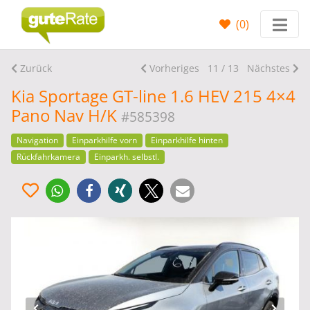
(
0
)
Zurück
Vorheriges
11 / 13
Nächstes
Kia Sportage GT-line 1.6 HEV 215 4×4
Pano Nav H/K
#585398
Navigation
Einparkhilfe vorn
Einparkhilfe hinten
Rückfahrkamera
Einparkh. selbstl.