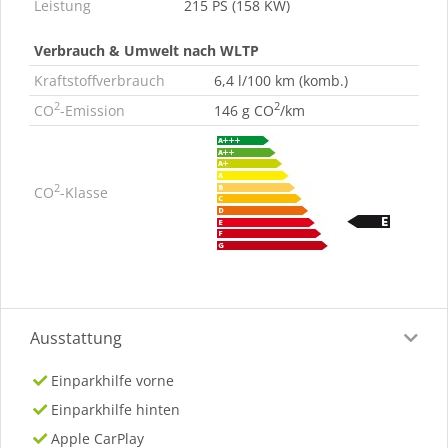
Leistung
215 PS (158 KW)
Verbrauch & Umwelt nach WLTP
Kraftstoffverbrauch
6,4 l/100 km (komb.)
2
2
CO
-Emission
146 g CO
/km
2
CO
-Klasse
Ausstattung
Einparkhilfe vorne
Einparkhilfe hinten
Apple CarPlay