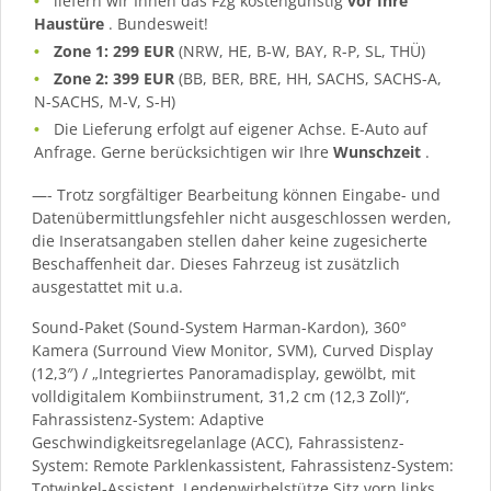
liefern wir Ihnen das Fzg kostengünstig
vor Ihre
Haustüre
. Bundesweit!
Zone 1: 299 EUR
(NRW, HE, B-W, BAY, R-P, SL, THÜ)
Zone 2: 399 EUR
(BB, BER, BRE, HH, SACHS, SACHS-A,
N-SACHS, M-V, S-H)
Die Lieferung erfolgt auf eigener Achse. E-Auto auf
Anfrage. Gerne berücksichtigen wir Ihre
Wunschzeit
.
—- Trotz sorgfältiger Bearbeitung können Eingabe- und
Datenübermittlungsfehler nicht ausgeschlossen werden,
die Inseratsangaben stellen daher keine zugesicherte
Beschaffenheit dar. Dieses Fahrzeug ist zusätzlich
ausgestattet mit u.a.
Sound-Paket (Sound-System Harman-Kardon), 360°
Kamera (Surround View Monitor, SVM), Curved Display
(12,3″) / „Integriertes Panoramadisplay, gewölbt, mit
volldigitalem Kombiinstrument, 31,2 cm (12,3 Zoll)“,
Fahrassistenz-System: Adaptive
Geschwindigkeitsregelanlage (ACC), Fahrassistenz-
System: Remote Parklenkassistent, Fahrassistenz-System:
Totwinkel-Assistent, Lendenwirbelstütze Sitz vorn links,