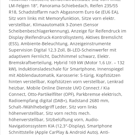
LM-Felgen 18″, Panorama-Schiebedach, Reifen 235/55
R18, Schadstoffarm nach Abgasnorm Euro 6e (EU6 EA),
Sitz vorn links mit Memoryfunktion, Sitze vorn elektr.
verstellbar, Klimaautomatik 3-Zonen (Sensor
Scheibenbeschlagerkennung), Anzeige für Reifendruck im
Display (Reifendruck-Kontrollsystem), Aktives Bremslicht
(ESS), Ambiente-Beleuchtung, Anzeigeinstrumente
Supervision Digital 12,3 Zoll, Bi-LED-Scheinwerfer mit
adaptivem Fernlicht, Dachhimmel schwarz, Elektr.
Bremskraftverteilung, Hybrid 169 kW (Motor 1,6 Ltr. – 132
kW), Induktionsladeschale für Smartphone, Innenspiegel
mit Abblendautomatik, Karosserie: 5-türig, Kopfstützen
hinten verstellbar, Kopfstützen vorn verstellbar, Lenkrad
heizbar, Mobile Online Dienste UVO Connect / Kia
Connect, Otto-Partikelfilter (OPF), Parkbremse elektrisch,
Radioempfang digital (DAB+), Radstand 2680 mm,
Schalt-/Wählhebelgriff Leder, Sitz vorn links
höhenverstellbar, Sitz vorn rechts mech.
höhenverstellbar, Sitzbelüftung vorn, Audio-
Navigationssystem KIA (12,3″-Display), Smartphone
Schnittstelle (Apple CarPlay & Android Auto), Anti-