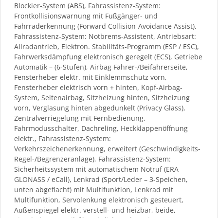
Blockier-System (ABS), Fahrassistenz-System:
Frontkollisionswarnung mit Fußgänger- und
Fahrraderkennung (Forward Collision-Avoidance Assist),
Fahrassistenz-System: Notbrems-Assistent, Antriebsart:
Allradantrieb, Elektron. Stabilitäts-Programm (ESP / ESC),
Fahrwerksdämpfung elektronisch geregelt (ECS), Getriebe
Automatik – (6-Stufen), Airbag Fahrer-/Beifahrerseite,
Fensterheber elektr. mit Einklemmschutz vorn,
Fensterheber elektrisch vorn + hinten, Kopf-Airbag-
System, Seitenairbag, Sitzheizung hinten, Sitzheizung
vorn, Verglasung hinten abgedunkelt (Privacy Glass),
Zentralverriegelung mit Fernbedienung,
Fahrmodusschalter, Dachreling, Heckklappenöffnung
elektr., Fahrassistenz-System:
Verkehrszeichenerkennung, erweitert (Geschwindigkeits-
Regel-/Begrenzeranlage), Fahrassistenz-System:
Sicherheitssystem mit automatischem Notruf (ERA
GLONASS / eCall), Lenkrad (Sport/Leder – 3-Speichen,
unten abgeflacht) mit Multifunktion, Lenkrad mit
Multifunktion, Servolenkung elektronisch gesteuert,
Außenspiegel elektr. verstell- und heizbar, beide,