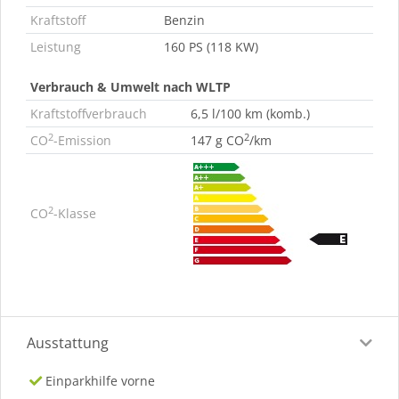
Kraftstoff
Benzin
Leistung
160 PS (118 KW)
Verbrauch & Umwelt nach WLTP
Kraftstoffverbrauch
6,5 l/100 km (komb.)
2
2
CO
-Emission
147 g CO
/km
2
CO
-Klasse
Ausstattung
Einparkhilfe vorne