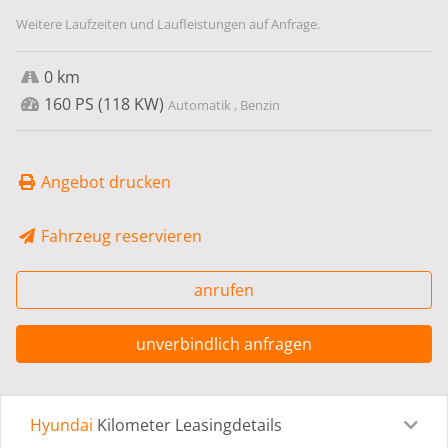
Weitere Laufzeiten und Laufleistungen auf Anfrage.
0 km
160 PS (118 KW)
Automatik , Benzin
Angebot drucken
Fahrzeug reservieren
anrufen
unverbindlich anfragen
Hyundai
Kilometer Leasingdetails
Leasingdetails
Fahrzeugdetails
Ausstattung
Bes