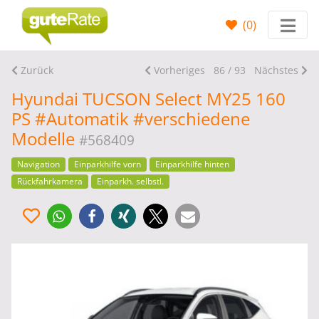
(
0
)
Zurück
Vorheriges
86 / 93
Nächstes
Hyundai TUCSON Select MY25 160
PS #Automatik #verschiedene
Modelle
#568409
Navigation
Einparkhilfe vorn
Einparkhilfe hinten
Rückfahrkamera
Einparkh. selbstl.