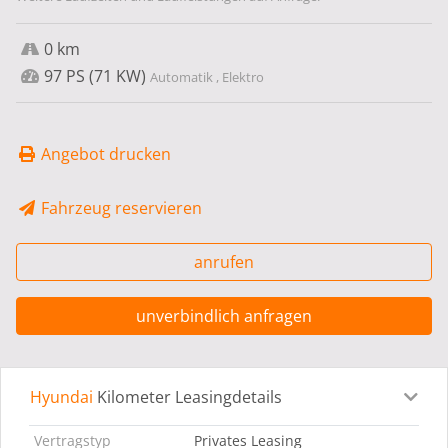
0 km
97 PS (71 KW)
Automatik , Elektro
Angebot drucken
Fahrzeug reservieren
anrufen
unverbindlich anfragen
Hyundai
Kilometer Leasingdetails
Leasingdetails
Fahrzeugdetails
Ausstattung
Bes
Vertragstyp
Privates Leasing