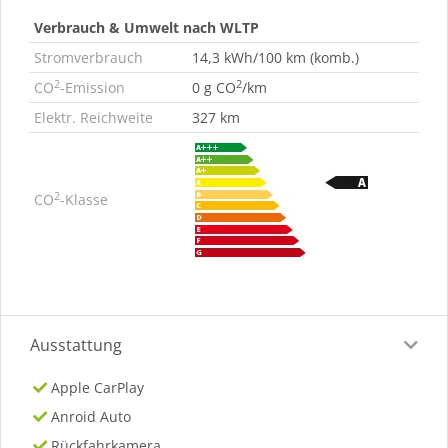
Verbrauch & Umwelt nach WLTP
Stromverbrauch
14,3 kWh/100 km (komb.)
2
2
CO
-Emission
0 g CO
/km
Elektr. Reichweite
327 km
2
CO
-Klasse
Ausstattung
Apple CarPlay
Anroid Auto
Rückfahrkamera