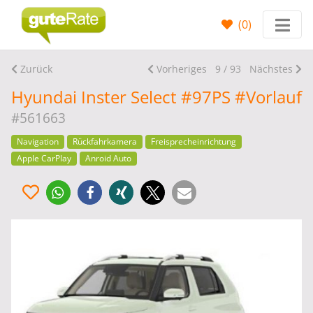
(
0
)
Zurück
Vorheriges
9 / 93
Nächstes
Hyundai Inster Select #97PS #Vorlauf
#561663
Navigation
Rückfahrkamera
Freisprecheinrichtung
Apple CarPlay
Anroid Auto