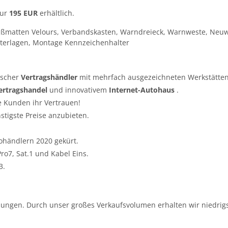
nur
195 EUR
erhältlich.
ußmatten Velours, Verbandskasten, Warndreieck, Warnweste, Neuw
terlagen, Montage Kennzeichenhalter
tscher
Vertragshändler
mit mehrfach ausgezeichneten Werkstätten
ertragshandel
und innovativem
Internet-Autohaus
.
e Kunden ihr Vertrauen!
nstigste Preise anzubieten.
ohändlern 2020 gekürt.
o7, Sat.1 und Kabel Eins.
3.
ungen. Durch unser großes Verkaufsvolumen erhalten wir niedrigs