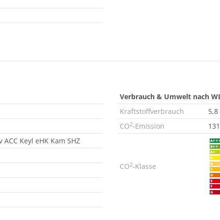
Verbrauch & Umwelt nach W
Kraftstoffverbrauch
5,8
2
CO
-Emission
131
av ACC Keyl eHK Kam SHZ
2
CO
-Klasse