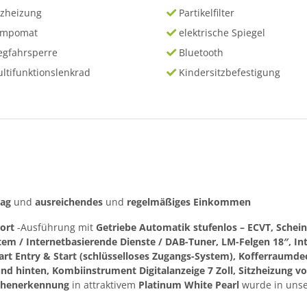
tzheizung
Partikelfilter
empomat
elektrische Spiegel
gfahrsperre
Bluetooth
ltifunktionslenkrad
Kindersitzbefestigung
rag
und
ausreichendes
und
regelmäßiges
Einkommen
ort
-Ausführung mit
Getriebe Automatik stufenlos – ECVT, Schei
tem / Internetbasierende Dienste / DAB-Tuner, LM-Felgen 18″, In
t Entry & Start (schlüsselloses Zugangs-System), Kofferraumdec
nd hinten, Kombiinstrument Digitalanzeige 7 Zoll, Sitzheizung v
ichenerkennung
in attraktivem
Platinum White Pearl
wurde in unse