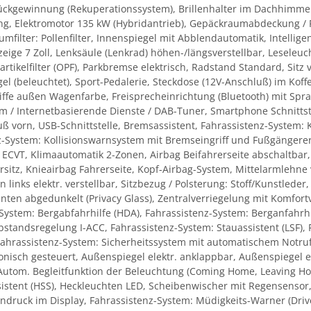
ckgewinnung (Rekuperationssystem), Brillenhalter im Dachhimmel 
ung, Elektromotor 135 kW (Hybridantrieb), Gepäckraumabdeckung / Ro
filter: Pollenfilter, Innenspiegel mit Abblendautomatik, Intellige
zeige 7 Zoll, Lenksäule (Lenkrad) höhen-/längsverstellbar, Leseleu
rtikelfilter (OPF), Parkbremse elektrisch, Radstand Standard, Sitz
l (beleuchtet), Sport-Pedalerie, Steckdose (12V-Anschluß) im Koff
iffe außen Wagenfarbe, Freisprecheinrichtung (Bluetooth) mit Sp
m / Internetbasierende Dienste / DAB-Tuner, Smartphone Schnittste
ß vorn, USB-Schnittstelle, Bremsassistent, Fahrassistenz-System: 
z-System: Kollisionswarnsystem mit Bremseingriff und Fußgängerer
 ECVT, Klimaautomatik 2-Zonen, Airbag Beifahrerseite abschaltbar,
sitz, Knieairbag Fahrerseite, Kopf-Airbag-System, Mittelarmlehne v
n links elektr. verstellbar, Sitzbezug / Polsterung: Stoff/Kunstleder
nten abgedunkelt (Privacy Glass), Zentralverriegelung mit Komfort
System: Bergabfahrhilfe (HDA), Fahrassistenz-System: Berganfahrhil
tandsregelung I-ACC, Fahrassistenz-System: Stauassistent (LSF), 
hrassistenz-System: Sicherheitssystem mit automatischem Notruf 
onisch gesteuert, Außenspiegel elektr. anklappbar, Außenspiegel ele
Autom. Begleitfunktion der Beleuchtung (Coming Home, Leaving Ho
sistent (HSS), Heckleuchten LED, Scheibenwischer mit Regensensor,
endruck im Display, Fahrassistenz-System: Müdigkeits-Warner (Driv