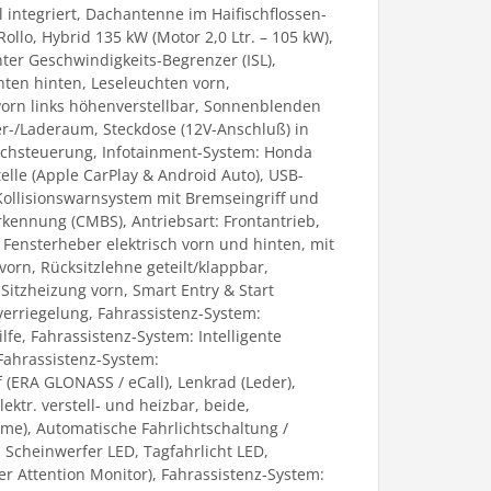
integriert, Dachantenne im Haifischflossen-
llo, Hybrid 135 kW (Motor 2,0 Ltr. – 105 kW),
nter Geschwindigkeits-Begrenzer (ISL),
chten hinten, Leseleuchten vorn,
 vorn links höhenverstellbar, Sonnenblenden
er-/Laderaum, Steckdose (12V-Anschluß) in
rachsteuerung, Infotainment-System: Honda
lle (Apple CarPlay & Android Auto), USB-
Kollisionswarnsystem mit Bremseingriff und
kennung (CMBS), Antriebsart: Frontantrieb,
 Fensterheber elektrisch vorn und hinten, mit
orn, Rücksitzlehne geteilt/klappbar,
, Sitzheizung vorn, Smart Entry & Start
verriegelung, Fahrassistenz-System:
fe, Fahrassistenz-System: Intelligente
Fahrassistenz-System:
(ERA GLONASS / eCall), Lenkrad (Leder),
ktr. verstell- und heizbar, beide,
me), Automatische Fahrlichtschaltung /
 Scheinwerfer LED, Tagfahrlicht LED,
er Attention Monitor), Fahrassistenz-System: