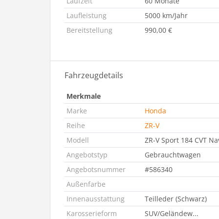
Laufzeit
60 Monate
Laufleistung
5000 km/Jahr
Bereitstellung
990,00 €
Fahrzeugdetails
Merkmale
Marke
Honda
Reihe
ZR-V
Modell
ZR-V Sport 184 CVT N
Angebotstyp
Gebrauchtwagen
Angebotsnummer
#586340
Außenfarbe
Innenausstattung
Teilleder (Schwarz)
Karosserieform
SUV/Geländew...