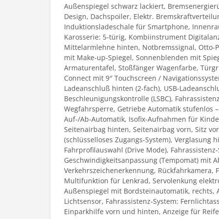
Außenspiegel schwarz lackiert, Bremsenergierü
Design, Dachspoiler, Elektr. Bremskraftverteil
Induktionsladeschale für Smartphone, Innenraum
Karosserie: 5-türig, Kombiinstrument Digitalan
Mittelarmlehne hinten, Notbremssignal, Otto-Pa
mit Make-up-Spiegel, Sonnenblenden mit Spiege
Armaturentafel, Stoßfänger Wagenfarbe, Türgr
Connect mit 9″ Touchscreen / Navigationssyste
Ladeanschluß hinten (2-fach), USB-Ladeanschlu
Beschleunigungskontrolle (LSBC), Fahrassisten
Wegfahrsperre, Getriebe Automatik stufenlos –
Auf-/Ab-Automatik, Isofix-Aufnahmen für Kinder
Seitenairbag hinten, Seitenairbag vorn, Sitz vor
(schlüsselloses Zugangs-System), Verglasung hi
Fahrprofilauswahl (Drive Mode), Fahrassistenz-
Geschwindigkeitsanpassung (Tempomat) mit Abs
Verkehrszeichenerkennung, Rückfahrkamera, Fa
Multifunktion für Lenkrad, Servolenkung elektr
Außenspiegel mit Bordsteinautomatik, rechts, 
Lichtsensor, Fahrassistenz-System: Fernlichtas
Einparkhilfe vorn und hinten, Anzeige für Reif