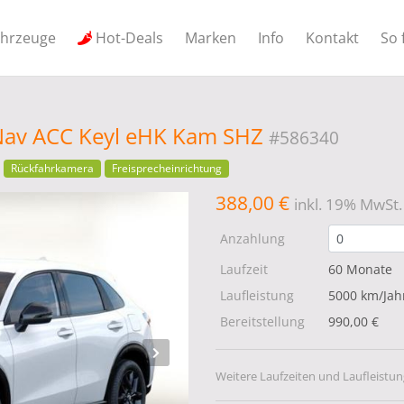
ahrzeuge
Hot-Deals
Marken
Info
Kontakt
So 
Nav ACC Keyl eHK Kam SHZ
#586340
Rückfahrkamera
Freisprecheinrichtung
388,00 €
inkl. 19% MwSt.
Anzahlung
Laufzeit
60 Monate
Laufleistung
5000 km/Jah
Bereitstellung
990,00 €
Weitere Laufzeiten und Laufleistun