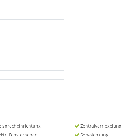
eisprecheinrichtung
Zentralverriegelung
ektr. Fensterheber
Servolenkung