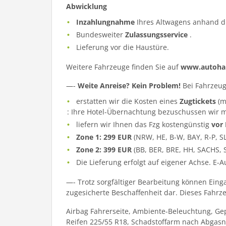
Abwicklung
Inzahlungnahme
Ihres Altwagens anhand d
Bundesweiter
Zulassungsservice
.
Lieferung vor die Haustüre.
Weitere Fahrzeuge finden Sie auf
www.autohau
—-
Weite Anreise? Kein Problem!
Bei Fahrzeug
erstatten wir die Kosten eines
Zugtickets
(m
: Ihre Hotel-Übernachtung bezuschussen wir m
liefern wir Ihnen das Fzg kostengünstig
vor
Zone 1: 299 EUR
(NRW, HE, B-W, BAY, R-P, S
Zone 2: 399 EUR
(BB, BER, BRE, HH, SACHS, 
Die Lieferung erfolgt auf eigener Achse. E-
—- Trotz sorgfältiger Bearbeitung können Eing
zugesicherte Beschaffenheit dar. Dieses Fahrzeu
Airbag Fahrerseite, Ambiente-Beleuchtung, Gep
Reifen 225/55 R18, Schadstoffarm nach Abgasno