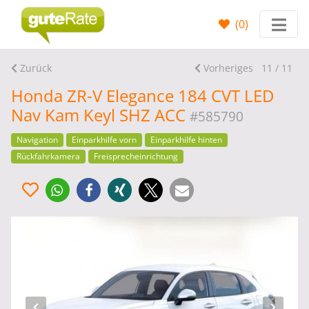
(
0
)
Zurück
Vorheriges
11 / 11
Honda ZR-V Elegance 184 CVT LED
Nav Kam Keyl SHZ ACC
#585790
Navigation
Einparkhilfe vorn
Einparkhilfe hinten
Rückfahrkamera
Freisprecheinrichtung