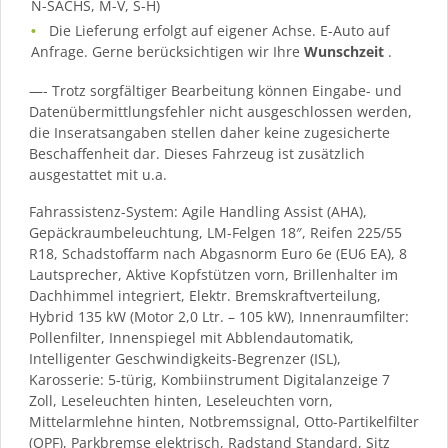
N-SACHS, M-V, S-H)
Die Lieferung erfolgt auf eigener Achse. E-Auto auf
Anfrage. Gerne berücksichtigen wir Ihre
Wunschzeit
.
—- Trotz sorgfältiger Bearbeitung können Eingabe- und
Datenübermittlungsfehler nicht ausgeschlossen werden,
die Inseratsangaben stellen daher keine zugesicherte
Beschaffenheit dar. Dieses Fahrzeug ist zusätzlich
ausgestattet mit u.a.
Fahrassistenz-System: Agile Handling Assist (AHA),
Gepäckraumbeleuchtung, LM-Felgen 18″, Reifen 225/55
R18, Schadstoffarm nach Abgasnorm Euro 6e (EU6 EA), 8
Lautsprecher, Aktive Kopfstützen vorn, Brillenhalter im
Dachhimmel integriert, Elektr. Bremskraftverteilung,
Hybrid 135 kW (Motor 2,0 Ltr. – 105 kW), Innenraumfilter:
Pollenfilter, Innenspiegel mit Abblendautomatik,
Intelligenter Geschwindigkeits-Begrenzer (ISL),
Karosserie: 5-türig, Kombiinstrument Digitalanzeige 7
Zoll, Leseleuchten hinten, Leseleuchten vorn,
Mittelarmlehne hinten, Notbremssignal, Otto-Partikelfilter
(OPF), Parkbremse elektrisch, Radstand Standard, Sitz