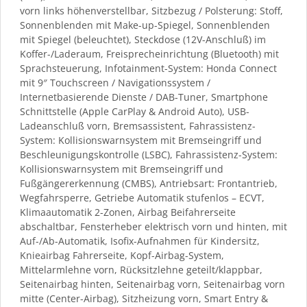
vorn links höhenverstellbar, Sitzbezug / Polsterung: Stoff,
Sonnenblenden mit Make-up-Spiegel, Sonnenblenden
mit Spiegel (beleuchtet), Steckdose (12V-Anschluß) im
Koffer-/Laderaum, Freisprecheinrichtung (Bluetooth) mit
Sprachsteuerung, Infotainment-System: Honda Connect
mit 9″ Touchscreen / Navigationssystem /
Internetbasierende Dienste / DAB-Tuner, Smartphone
Schnittstelle (Apple CarPlay & Android Auto), USB-
Ladeanschluß vorn, Bremsassistent, Fahrassistenz-
System: Kollisionswarnsystem mit Bremseingriff und
Beschleunigungskontrolle (LSBC), Fahrassistenz-System:
Kollisionswarnsystem mit Bremseingriff und
Fußgängererkennung (CMBS), Antriebsart: Frontantrieb,
Wegfahrsperre, Getriebe Automatik stufenlos – ECVT,
Klimaautomatik 2-Zonen, Airbag Beifahrerseite
abschaltbar, Fensterheber elektrisch vorn und hinten, mit
Auf-/Ab-Automatik, Isofix-Aufnahmen für Kindersitz,
Knieairbag Fahrerseite, Kopf-Airbag-System,
Mittelarmlehne vorn, Rücksitzlehne geteilt/klappbar,
Seitenairbag hinten, Seitenairbag vorn, Seitenairbag vorn
mitte (Center-Airbag), Sitzheizung vorn, Smart Entry &