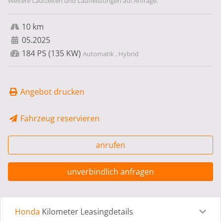
Weitere Laufzeiten und Laufleistungen auf Anfrage.
10 km
05.2025
184 PS (135 KW)
Automatik , Hybrid
Angebot drucken
Fahrzeug reservieren
anrufen
unverbindlich anfragen
Honda
Kilometer Leasingdetails
Leasingdetails
Fahrzeugdetails
Ausstattung
Bes