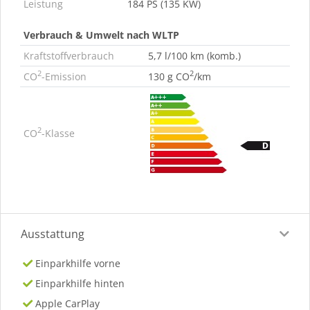
Leistung
184 PS (135 KW)
Verbrauch & Umwelt nach WLTP
Kraftstoffverbrauch
5,7 l/100 km (komb.)
2
2
CO
-Emission
130 g CO
/km
2
CO
-Klasse
Ausstattung
Einparkhilfe vorne
Einparkhilfe hinten
Apple CarPlay