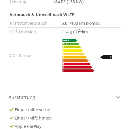
Leistung
184 PS (135 KW)
Verbrauch & Umwelt nach WLTP
Kraftstoffverbrauch
5,0 l/100 km (komb.)
2
2
CO
-Emission
114 g CO
/km
2
CO
-Klasse
Ausstattung
Einparkhilfe vorne
Einparkhilfe hinten
Apple CarPlay