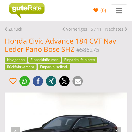
(
0
)
Zurück
Vorheriges
5 / 11
Nächstes
Honda Civic Advance 184 CVT Nav
Leder Pano Bose SHZ
#586275
Navigation
Einparkhilfe vorn
Einparkhilfe hinten
Rückfahrkamera
Einparkh. selbstl.