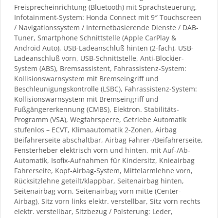
Freisprecheinrichtung (Bluetooth) mit Sprachsteuerung,
Infotainment-System: Honda Connect mit 9″ Touchscreen
/ Navigationssystem / Internetbasierende Dienste / DAB-
Tuner, Smartphone Schnittstelle (Apple CarPlay &
Android Auto), USB-Ladeanschluß hinten (2-fach), USB-
Ladeanschluß vorn, USB-Schnittstelle, Anti-Blockier-
System (ABS), Bremsassistent, Fahrassistenz-System:
Kollisionswarnsystem mit Bremseingriff und
Beschleunigungskontrolle (LSBC), Fahrassistenz-System:
Kollisionswarnsystem mit Bremseingriff und
Fußgängererkennung (CMBS), Elektron. Stabilitäts-
Programm (VSA), Wegfahrsperre, Getriebe Automatik
stufenlos – ECVT, Klimaautomatik 2-Zonen, Airbag
Beifahrerseite abschaltbar, Airbag Fahrer-/Beifahrerseite,
Fensterheber elektrisch vorn und hinten, mit Auf-/Ab-
Automatik, Isofix-Aufnahmen für Kindersitz, Knieairbag
Fahrerseite, Kopf-Airbag-System, Mittelarmlehne vorn,
Rücksitzlehne geteilt/klappbar, Seitenairbag hinten,
Seitenairbag vorn, Seitenairbag vorn mitte (Center-
Airbag), Sitz vorn links elektr. verstellbar, Sitz vorn rechts
elektr. verstellbar, Sitzbezug / Polsterung: Leder,