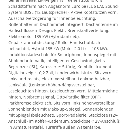
Beifahrerseite, LM-Felgen 18″, Reifen 235/40 R18,
Schadstoffarm nach Abgasnorm Euro 6e (EU6 EA), Sound-
System BOSE (12 Lautsprecher), Aktive Kopfstützen vorn,
Ausschaltverzögerung für Innenbeleuchtung,
Brillenhalter im Dachhimmel integriert, Dachantenne im
Haifischflossen-Design, Elektr. Bremskraftverteilung,
Elektromotor 135 kW (Hybridantrieb),
Gepäckraumabdeckung / Rollo, Handschuhfach
beleuchtet, Hybrid 135 kW (Motor 2,0 Ltr. – 105 kW),
Induktionsladeschale für Smartphone, Innenspiegel mit
Abblendautomatik, Intelligenter Geschwindigkeits-
Begrenzer (ISL), Karosserie: 5-türig, Kombiinstrument
Digitalanzeige 10,2 Zoll, Lendenwirbelstütze Sitz vorn
links und rechts, elektr. verstellbar, Lenkrad heizbar,
Lenksäule (Lenkrad) höhen-/längsverstellbar,
Leseleuchten hinten, Leseleuchten vorn, Mittelarmlehne
hinten, Notbremssignal, Otto-Partikelfilter (OPF),
Parkbremse elektrisch, Sitz vorn links höhenverstellbar,
Sonnenblenden mit Make-up-Spiegel, Sonnenblenden
mit Spiegel (beleuchtet), Sport-Pedalerie, Steckdose (12V-
Anschluß) im Koffer-/Laderaum, Steckdose (12V-Anschluß)
in Armaturentafel, Türgriffe außen Wagenfarbe,