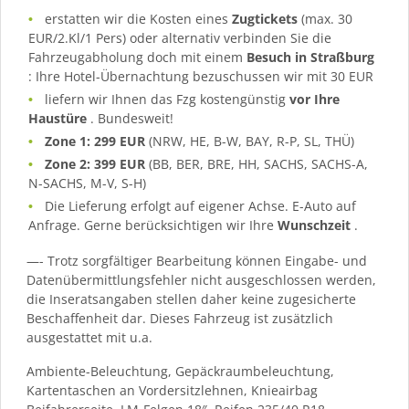
erstatten wir die Kosten eines
Zugtickets
(max. 30
EUR/2.Kl/1 Pers) oder alternativ verbinden Sie die
Fahrzeugabholung doch mit einem
Besuch in Straßburg
: Ihre Hotel-Übernachtung bezuschussen wir mit 30 EUR
liefern wir Ihnen das Fzg kostengünstig
vor Ihre
Haustüre
. Bundesweit!
Zone 1: 299 EUR
(NRW, HE, B-W, BAY, R-P, SL, THÜ)
Zone 2: 399 EUR
(BB, BER, BRE, HH, SACHS, SACHS-A,
N-SACHS, M-V, S-H)
Die Lieferung erfolgt auf eigener Achse. E-Auto auf
Anfrage. Gerne berücksichtigen wir Ihre
Wunschzeit
.
—- Trotz sorgfältiger Bearbeitung können Eingabe- und
Datenübermittlungsfehler nicht ausgeschlossen werden,
die Inseratsangaben stellen daher keine zugesicherte
Beschaffenheit dar. Dieses Fahrzeug ist zusätzlich
ausgestattet mit u.a.
Ambiente-Beleuchtung, Gepäckraumbeleuchtung,
Kartentaschen an Vordersitzlehnen, Knieairbag