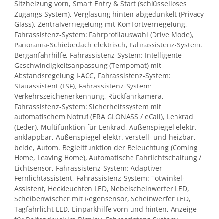
Sitzheizung vorn, Smart Entry & Start (schlüsselloses
Zugangs-System), Verglasung hinten abgedunkelt (Privacy
Glass), Zentralverriegelung mit Komfortverriegelung,
Fahrassistenz-System: Fahrprofilauswahl (Drive Mode),
Panorama-Schiebedach elektrisch, Fahrassistenz-System:
Berganfahrhilfe, Fahrassistenz-System: Intelligente
Geschwindigkeitsanpassung (Tempomat) mit
Abstandsregelung I-ACC, Fahrassistenz-System:
Stauassistent (LSF), Fahrassistenz-System:
Verkehrszeichenerkennung, Rückfahrkamera,
Fahrassistenz-System: Sicherheitssystem mit
automatischem Notruf (ERA GLONASS / eCall), Lenkrad
(Leder), Multifunktion für Lenkrad, Außenspiegel elektr.
anklappbar, Außenspiegel elektr. verstell- und heizbar,
beide, Autom. Begleitfunktion der Beleuchtung (Coming
Home, Leaving Home), Automatische Fahrlichtschaltung /
Lichtsensor, Fahrassistenz-System: Adaptiver
Fernlichtassistent, Fahrassistenz-System: Totwinkel-
Assistent, Heckleuchten LED, Nebelscheinwerfer LED,
Scheibenwischer mit Regensensor, Scheinwerfer LED,
Tagfahrlicht LED, Einparkhilfe vorn und hinten, Anzeige