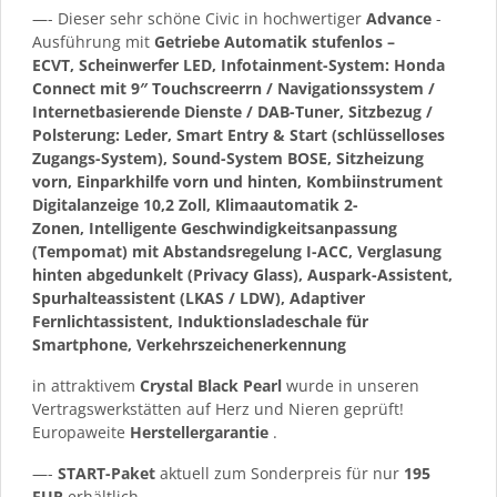
—- Dieser sehr schöne Civic in hochwertiger
Advance
-
Ausführung mit
Getriebe Automatik stufenlos –
ECVT, Scheinwerfer LED, Infotainment-System: Honda
Connect mit 9″ Touchscreerrn / Navigationssystem /
Internetbasierende Dienste / DAB-Tuner, Sitzbezug /
Polsterung: Leder, Smart Entry & Start (schlüsselloses
Zugangs-System), Sound-System BOSE, Sitzheizung
vorn, Einparkhilfe vorn und hinten, Kombiinstrument
Digitalanzeige 10,2 Zoll, Klimaautomatik 2-
Zonen, Intelligente Geschwindigkeitsanpassung
(Tempomat) mit Abstandsregelung I-ACC, Verglasung
hinten abgedunkelt (Privacy Glass), Auspark-Assistent,
Spurhalteassistent (LKAS / LDW), Adaptiver
Fernlichtassistent, Induktionsladeschale für
Smartphone, Verkehrszeichenerkennung
in attraktivem
Crystal Black Pearl
wurde in unseren
Vertragswerkstätten auf Herz und Nieren geprüft!
Europaweite
Herstellergarantie
.
—-
START-Paket
aktuell zum Sonderpreis für nur
195
EUR
erhältlich.