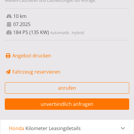
Weitere Laufzeiten und Laufleistungen auf Anfrage.
10 km
07.2025
184 PS (135 KW)
Automatik , Hybrid
Angebot drucken
Fahrzeug reservieren
anrufen
unverbindlich anfragen
Honda
Kilometer Leasingdetails
Leasingdetails
Fahrzeugdetails
Ausstattung
Bes