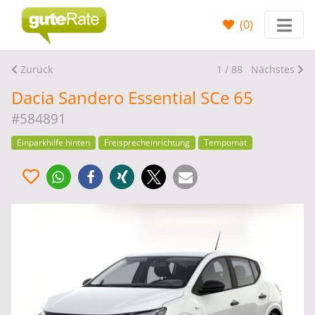
(
0
)
Zurück
1 / 88
Nächstes
Dacia Sandero Essential SCe 65
#584891
Einparkhilfe hinten
Freisprecheinrichtung
Tempomat