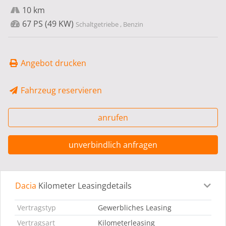
10 km
67 PS (49 KW)
Schaltgetriebe , Benzin
Angebot drucken
Fahrzeug reservieren
anrufen
unverbindlich anfragen
Dacia
Kilometer Leasingdetails
Leasingdetails
Fahrzeugdetails
Ausstattung
Bes
Vertragstyp
Gewerbliches Leasing
Vertragsart
Kilometerleasing