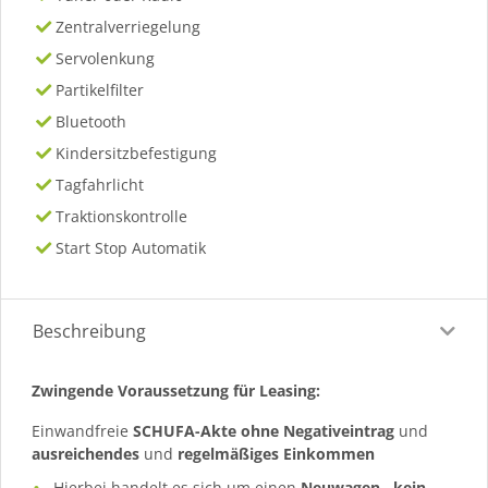
Zentralverriegelung
Servolenkung
Partikelfilter
Bluetooth
Kindersitzbefestigung
Tagfahrlicht
Traktionskontrolle
Start Stop Automatik
Beschreibung
Zwingende Voraussetzung für Leasing:
Einwandfreie
SCHUFA-Akte ohne Negativeintrag
und
ausreichendes
und
regelmäßiges
Einkommen
Hierbei handelt es sich um einen
Neuwagen
,
kein