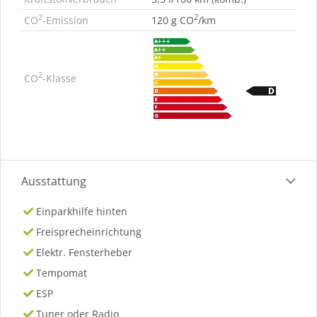
2
2
CO
-Emission
120 g CO
/km
2
CO
-Klasse
Ausstattung
Einparkhilfe hinten
Freisprecheinrichtung
Elektr. Fensterheber
Tempomat
ESP
Tuner oder Radio