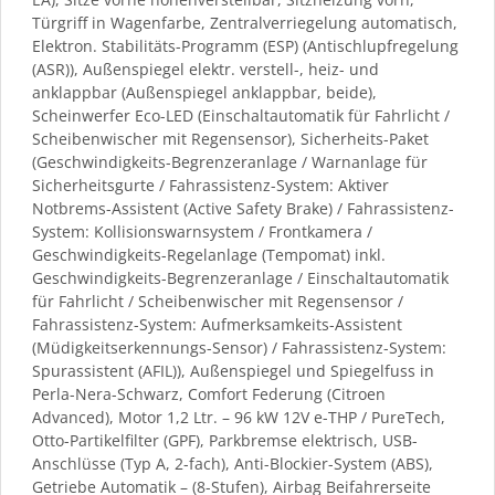
Türgriff in Wagenfarbe, Zentralverriegelung automatisch,
Elektron. Stabilitäts-Programm (ESP) (Antischlupfregelung
(ASR)), Außenspiegel elektr. verstell-, heiz- und
anklappbar (Außenspiegel anklappbar, beide),
Scheinwerfer Eco-LED (Einschaltautomatik für Fahrlicht /
Scheibenwischer mit Regensensor), Sicherheits-Paket
(Geschwindigkeits-Begrenzeranlage / Warnanlage für
Sicherheitsgurte / Fahrassistenz-System: Aktiver
Notbrems-Assistent (Active Safety Brake) / Fahrassistenz-
System: Kollisionswarnsystem / Frontkamera /
Geschwindigkeits-Regelanlage (Tempomat) inkl.
Geschwindigkeits-Begrenzeranlage / Einschaltautomatik
für Fahrlicht / Scheibenwischer mit Regensensor /
Fahrassistenz-System: Aufmerksamkeits-Assistent
(Müdigkeitserkennungs-Sensor) / Fahrassistenz-System:
Spurassistent (AFIL)), Außenspiegel und Spiegelfuss in
Perla-Nera-Schwarz, Comfort Federung (Citroen
Advanced), Motor 1,2 Ltr. – 96 kW 12V e-THP / PureTech,
Otto-Partikelfilter (GPF), Parkbremse elektrisch, USB-
Anschlüsse (Typ A, 2-fach), Anti-Blockier-System (ABS),
Getriebe Automatik – (8-Stufen), Airbag Beifahrerseite