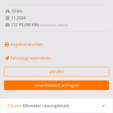
10 km
11.2024
131 PS (96 KW)
Automatik , Benzin
Angebot drucken
Fahrzeug reservieren
anrufen
unverbindlich anfragen
Citroën
Kilometer Leasingdetails
Leasingdetails
Fahrzeugdetails
Ausstattung
Bes