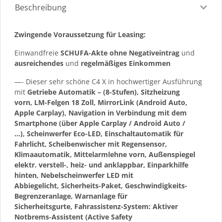
Beschreibung
Zwingende Voraussetzung für Leasing:
Einwandfreie
SCHUFA-Akte ohne Negativeintrag
und
ausreichendes
und
regelmäßiges
Einkommen
—- Dieser sehr schöne C4 X in hochwertiger Ausführung
mit
Getriebe Automatik – (8-Stufen), Sitzheizung
vorn, LM-Felgen 18 Zoll, MirrorLink (Android Auto,
Apple Carplay), Navigation in Verbindung mit dem
Smartphone (über Apple Carplay / Android Auto /
…), Scheinwerfer Eco-LED, Einschaltautomatik für
Fahrlicht, Scheibenwischer mit Regensensor,
Klimaautomatik, Mittelarmlehne vorn, Außenspiegel
elektr. verstell-, heiz- und anklappbar, Einparkhilfe
hinten, Nebelscheinwerfer LED mit
Abbiegelicht, Sicherheits-Paket, Geschwindigkeits-
Begrenzeranlage, Warnanlage für
Sicherheitsgurte, Fahrassistenz-System: Aktiver
Notbrems-Assistent (Active Safety