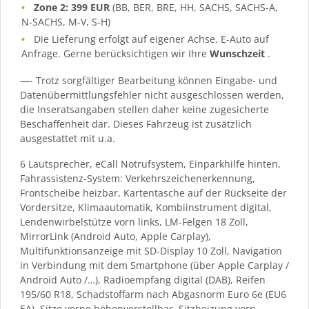
Zone 2: 399 EUR
(BB, BER, BRE, HH, SACHS, SACHS-A,
N-SACHS, M-V, S-H)
Die Lieferung erfolgt auf eigener Achse. E-Auto auf
Anfrage. Gerne berücksichtigen wir Ihre
Wunschzeit
.
—- Trotz sorgfältiger Bearbeitung können Eingabe- und
Datenübermittlungsfehler nicht ausgeschlossen werden,
die Inseratsangaben stellen daher keine zugesicherte
Beschaffenheit dar. Dieses Fahrzeug ist zusätzlich
ausgestattet mit u.a.
6 Lautsprecher, eCall Notrufsystem, Einparkhilfe hinten,
Fahrassistenz-System: Verkehrszeichenerkennung,
Frontscheibe heizbar, Kartentasche auf der Rückseite der
Vordersitze, Klimaautomatik, Kombiinstrument digital,
Lendenwirbelstütze vorn links, LM-Felgen 18 Zoll,
MirrorLink (Android Auto, Apple Carplay),
Multifunktionsanzeige mit SD-Display 10 Zoll, Navigation
in Verbindung mit dem Smartphone (über Apple Carplay /
Android Auto /…), Radioempfang digital (DAB), Reifen
195/60 R18, Schadstoffarm nach Abgasnorm Euro 6e (EU6
EA), Sitze vorne höhenverstellbar, Sitzheizung vorn,