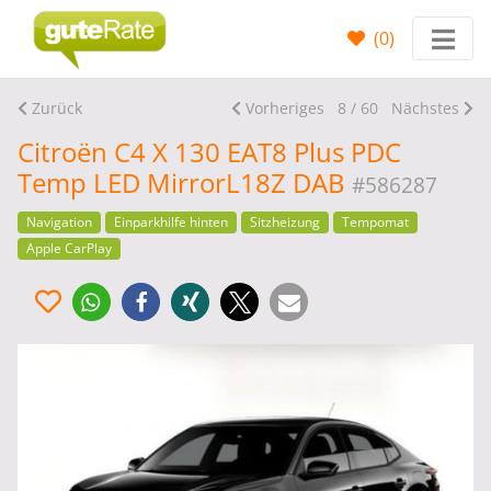
(
0
)
Zurück
Vorheriges
8 / 60
Nächstes
Citroën C4 X 130 EAT8 Plus PDC
Temp LED MirrorL18Z DAB
#586287
Navigation
Einparkhilfe hinten
Sitzheizung
Tempomat
Apple CarPlay