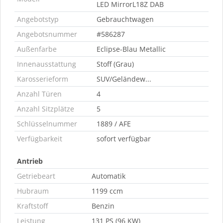
LED MirrorL18Z DAB
Angebotstyp
Gebrauchtwagen
Angebotsnummer
#586287
Außenfarbe
Eclipse-Blau Metallic
Innenausstattung
Stoff (Grau)
Karosserieform
SUV/Geländew...
Anzahl Türen
4
Anzahl Sitzplätze
5
Schlüsselnummer
1889 / AFE
Verfügbarkeit
sofort verfügbar
Antrieb
Getriebeart
Automatik
Hubraum
1199 ccm
Kraftstoff
Benzin
Leistung
131 PS (96 KW)