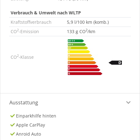
Verbrauch & Umwelt nach WLTP
Kraftstoffverbrauch
5,9 l/100 km (komb.)
2
2
CO
-Emission
133 g CO
/km
2
CO
-Klasse
Ausstattung
Einparkhilfe hinten
Apple CarPlay
Anroid Auto