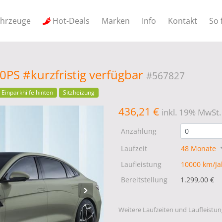
ahrzeuge
Hot-Deals
Marken
Info
Kontakt
So 
0PS #kurzfristig verfügbar
#567827
Einparkhilfe hinten
Sitzheizung
436,21 €
inkl. 19% MwSt.
Anzahlung
Laufzeit
48 Monate
Laufleistung
10000 km/J
Bereitstellung
1.299,00 €
Weitere Laufzeiten und Laufleistun