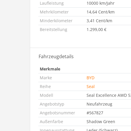
Laufleistung
10000 km/Jahr
Mehrkilometer
14,64 Cent/km
Minderkilometer
3,41 Cent/km
Bereitstellung
1.299,00 €
Fahrzeugdetails
Merkmale
Marke
BYD
Reihe
Seal
Modell
Seal Excellence AWD 5
Angebotstyp
Neufahrzeug
Angebotsnummer
#567827
Außenfarbe
Shadow Green
Innenausstattung
Leder (Schwarz)