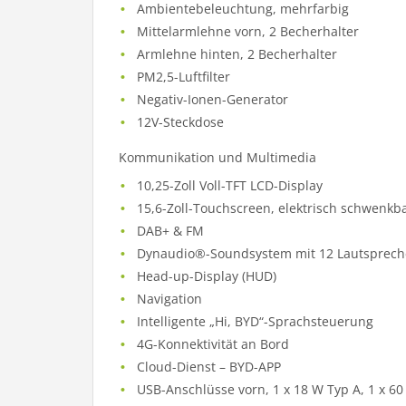
Ambientebeleuchtung, mehrfarbig
Mittelarmlehne vorn, 2 Becherhalter
Armlehne hinten, 2 Becherhalter
PM2,5-Luftfilter
Negativ-Ionen-Generator
12V-Steckdose
Kommunikation und Multimedia
10,25-Zoll Voll-TFT LCD-Display
15,6-Zoll-Touchscreen, elektrisch schwenkb
DAB+ & FM
Dynaudio®-Soundsystem mit 12 Lautsprech
Head-up-Display (HUD)
Navigation
Intelligente „Hi, BYD“-Sprachsteuerung
4G-Konnektivität an Bord
Cloud-Dienst – BYD-APP
USB-Anschlüsse vorn, 1 x 18 W Typ A, 1 x 6