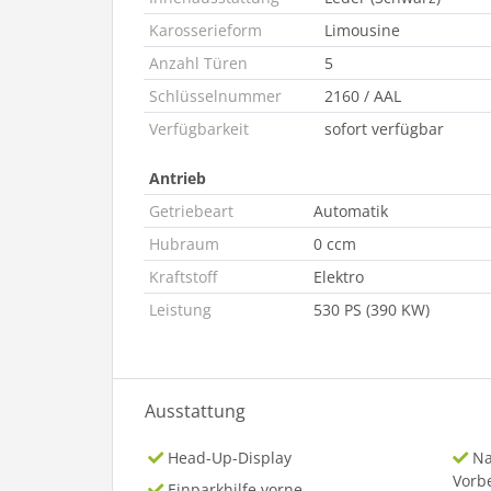
Karosserieform
Limousine
Anzahl Türen
5
Schlüsselnummer
2160 / AAL
Verfügbarkeit
sofort verfügbar
Antrieb
Getriebeart
Automatik
Hubraum
0 ccm
Kraftstoff
Elektro
Leistung
530 PS (390 KW)
Ausstattung
Head-Up-Display
Na
Vorb
Einparkhilfe vorne