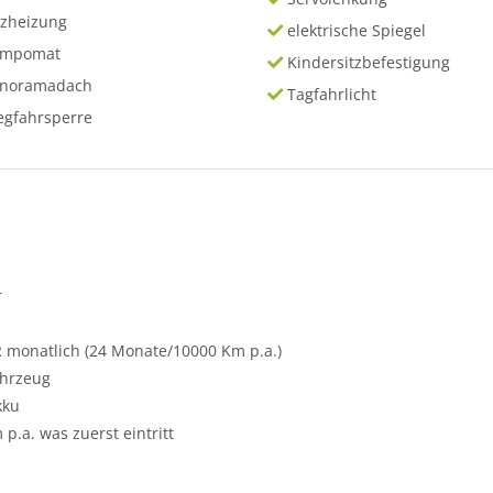
tzheizung
elektrische Spiegel
empomat
Kindersitzbefestigung
anoramadach
Tagfahrlicht
gfahrsperre
r
 monatlich (24 Monate/10000 Km p.a.)
ahrzeug
kku
.a. was zuerst eintritt