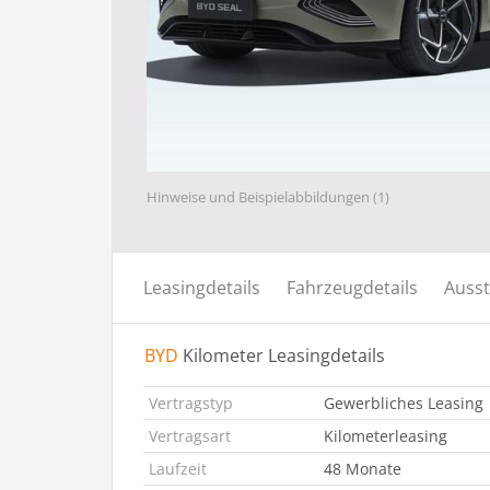
Hinweise und Beispielabbildungen (1)
Leasingdetails
Fahrzeugdetails
Ausst
BYD
Kilometer Leasingdetails
Vertragstyp
Gewerbliches Leasing
Vertragsart
Kilometerleasing
Laufzeit
48 Monate