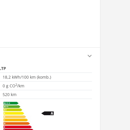
LTP
18,2 kWh/100 km (komb.)
2
0 g CO
/km
520 km