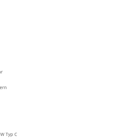
ar
ern
0 W Typ C