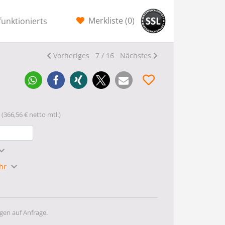
Merkliste (
0
)
funktionierts
Vorheriges
7 / 16
Nächstes
(366,56 € netto mtl.)
ahr
gen auf Anfrage.