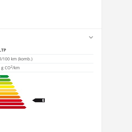
LTP
 l/100 km (komb.)
2
 g CO
/km