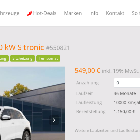
ahrzeuge
Hot-Deals
Marken
Info
Kontakt
So 
0 kW S tronic
#550821
tung
Sitzheizung
Tempomat
549,00 €
inkl. 19% MwSt.
Anzahlung
Laufzeit
36 Monate
Laufleistung
10000 km/Ja
Bereitstellung
1.150,00 €
Weitere Laufzeiten und Laufleistun