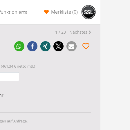
Merkliste (
0
)
funktionierts
1 / 23
Nächstes
(461,34 € netto mtl.)
hr
gen auf Anfrage.