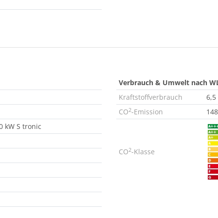
Verbrauch & Umwelt nach W
Kraftstoffverbrauch
6,5
2
CO
-Emission
148
 kW S tronic
2
CO
-Klasse