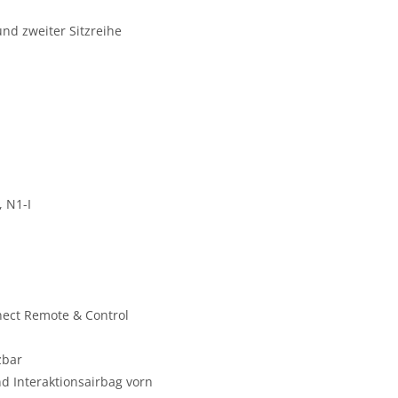
nd zweiter Sitzreihe
 N1-I
nect Remote & Control
zbar
d Interaktionsairbag vorn