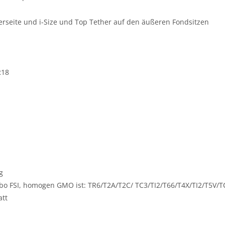
rerseite und i-Size und Top Tether auf den äußeren Fondsitzen
R18
g
rbo FSI, homogen GMO ist: TR6/T2A/T2C/ TC3/TI2/T66/T4X/TI2/T5V/T
att