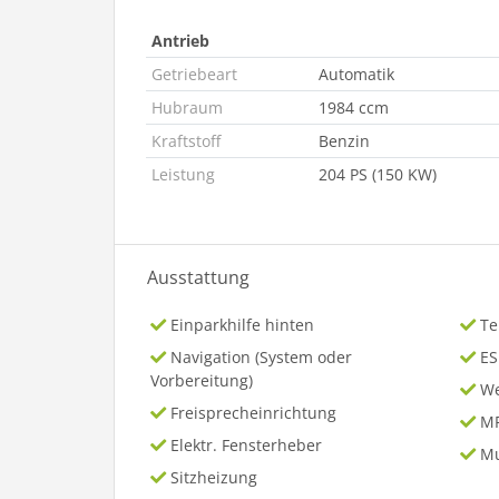
Antrieb
Getriebeart
Automatik
Hubraum
1984 ccm
Kraftstoff
Benzin
Leistung
204 PS (150 KW)
Ausstattung
Einparkhilfe hinten
T
Navigation (System oder
ES
Vorbereitung)
We
Freisprecheinrichtung
MP
Elektr. Fensterheber
Mu
Sitzheizung