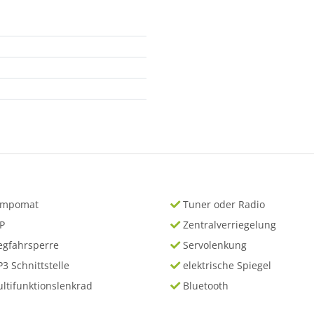
empomat
Tuner oder Radio
P
Zentralverriegelung
gfahrsperre
Servolenkung
3 Schnittstelle
elektrische Spiegel
ltifunktionslenkrad
Bluetooth