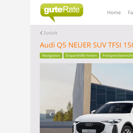
Home
F
Zurück
Audi Q5 NEUER SUV TFSI 15
Navigation
Einparkhilfe hinten
Freisprecheinrich