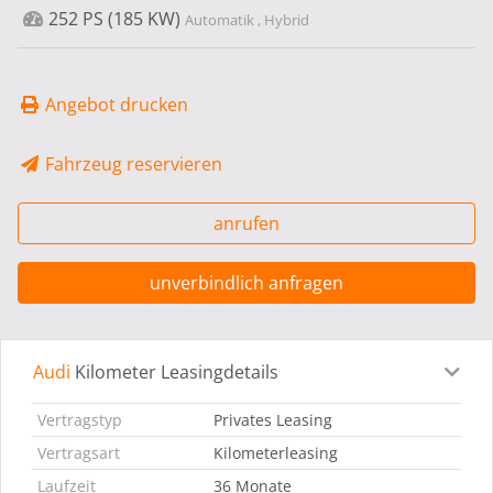
252 PS (185 KW)
Automatik , Hybrid
Angebot drucken
Fahrzeug reservieren
anrufen
unverbindlich anfragen
Audi
Kilometer Leasingdetails
Leasingdetails
Fahrzeugdetails
Ausstattung
Bes
Vertragstyp
Privates Leasing
Vertragsart
Kilometerleasing
Laufzeit
36 Monate