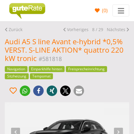
(
0
)
Zurück
Vorheriges
8 / 29
Nächstes
Audi A5 S line Avant e-hybrid *0,5%
VERST. S-LINE AKTION* quattro 220
kW tronic
#581818
Navigation
Einparkhilfe hinten
Freisprecheinrichtung
Sitzheizung
Tempomat