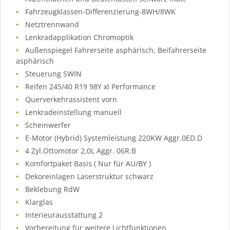
Fahrzeugklassen-Differenzierung-8WH/8WK
Netztrennwand
Lenkradapplikation Chromoptik
Außenspiegel Fahrerseite asphärisch, Beifahrerseite
asphärisch
Steuerung SWIN
Reifen 245/40 R19 98Y xl Performance
Querverkehrassistent vorn
Lenkradeinstellung manuell
Scheinwerfer
E-Motor (Hybrid) Systemleistung 220KW Aggr.0ED.D
4 Zyl.Ottomotor 2,0L Aggr. 06R.B
Komfortpaket Basis ( Nur für AU/BY )
Dekoreinlagen Laserstruktur schwarz
Beklebung RdW
Klarglas
Interieurausstattung 2
Vorbereitung für weitere Lichtfunktionen