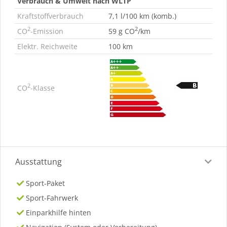
Verbrauch & Umwelt nach WLTP
Kraftstoffverbrauch
7,1 l/100 km (komb.)
2
2
CO
-Emission
59 g CO
/km
Elektr. Reichweite
100 km
2
CO
-Klasse
Ausstattung
Sport-Paket
Sport-Fahrwerk
Einparkhilfe hinten