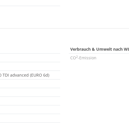
Verbrauch & Umwelt nach W
2
CO
-Emission
.0 TDI advanced (EURO 6d)