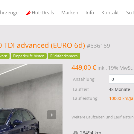
ahrzeuge
Hot-Deals
Marken
Info
Kontakt
So 
.0 TDI advanced (EURO 6d)
#536159
 vorn
Einparkhilfe hinten
Rückfahrkamera
449,00 €
inkl. 19% MwSt.
Anzahlung
Laufzeit
48 Monate
Laufleistung
10000 km/J
Weitere Laufzeiten und Laufleistun
28494 km