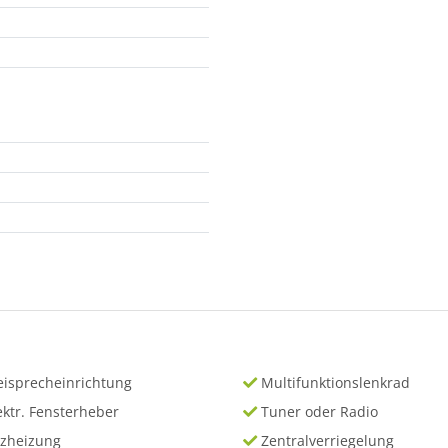
eisprecheinrichtung
Multifunktionslenkrad
ektr. Fensterheber
Tuner oder Radio
tzheizung
Zentralverriegelung