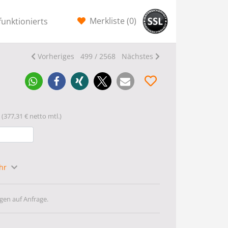
Merkliste (
0
)
funktionierts
Vorheriges
499 / 2568
Nächstes
(377,31 € netto mtl.)
ahr
gen auf Anfrage.