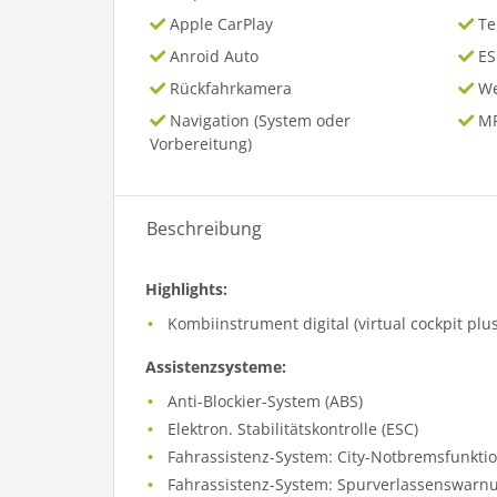
Apple CarPlay
T
Anroid Auto
ES
Rückfahrkamera
We
Navigation (System oder
MP
Vorbereitung)
Beschreibung
Highlights:
Kombiinstrument digital (virtual cockpit plus
Assistenzsysteme:
Anti-Blockier-System (ABS)
Elektron. Stabilitätskontrolle (ESC)
Fahrassistenz-System: City-Notbremsfunktion
Fahrassistenz-System: Spurverlassenswarn