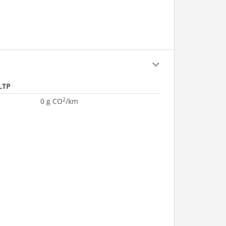
LTP
2
0 g CO
/km