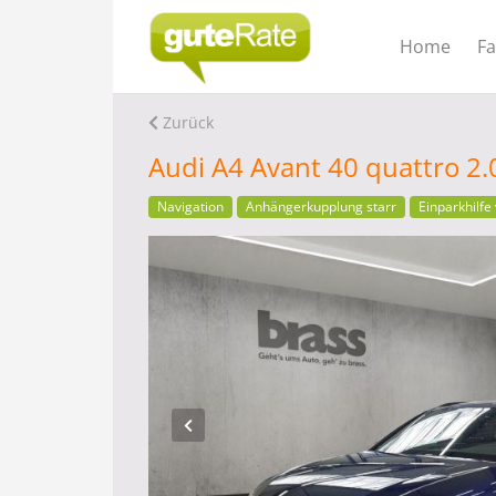
Home
F
Zurück
Audi A4 Avant 40 quattro 2
Navigation
Anhängerkupplung starr
Einparkhilfe