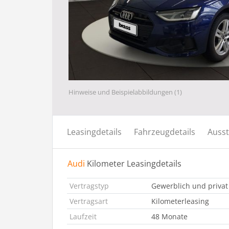
Hinweise und Beispielabbildungen (1)
Leasingdetails
Fahrzeugdetails
Ausst
Audi
Kilometer Leasingdetails
Vertragstyp
Gewerblich und privat
Vertragsart
Kilometerleasing
Laufzeit
48 Monate