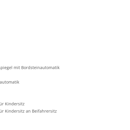
iegel mit Bordsteinautomatik
nautomatik
ür Kindersitz
ür Kindersitz an Beifahrersitz