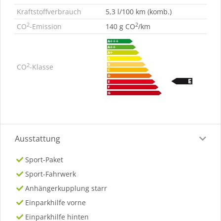
Kraftstoffverbrauch
5,3 l/100 km (komb.)
2
2
CO
-Emission
140 g CO
/km
2
CO
-Klasse
Ausstattung
Sport-Paket
Sport-Fahrwerk
Anhängerkupplung starr
Einparkhilfe vorne
Einparkhilfe hinten