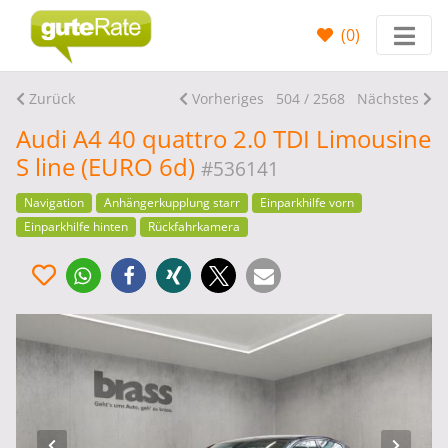
(
0
)
Zurück
Vorheriges
504 / 2568
Nächstes
Audi A4 40 quattro 2.0 TDI Limousine
S line (EURO 6d)
#536141
Navigation
Anhängerkupplung starr
Einparkhilfe vorn
Einparkhilfe hinten
Rückfahrkamera