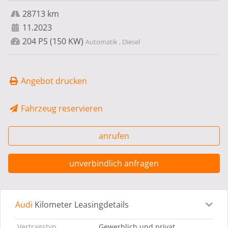
28713 km
11.2023
204 PS (150 KW)
Automatik , Diesel
Angebot drucken
Fahrzeug reservieren
anrufen
unverbindlich anfragen
Audi
Kilometer Leasingdetails
Leasingdetails
Fahrzeugdetails
Ausstattung
Bes
Vertragstyp
Gewerblich und privat